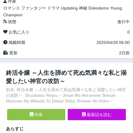
作家
ロマンス
ファンタジー
ドラマ
Updating
神秘
Dokodemo Young
Champion
状態
進行中
お気に入り
0
掲載時期
2025/04/28 06:00
更新
2日前
終活令嬢 ～人生を諦めて死ぬ気満々な私と溺
愛したい神官の攻防～
別名: 終活令嬢 ～人生を諦めて死ぬ気満々な私と溺愛したい神官
の攻防～, Shuukatsu Reijou ~ Jinsei Wo Akiramete Shinuki
Manman Na Watashi To Dekiai Shitai Shinkan No Kobo ~
作家
最新話を読む
あらすじ