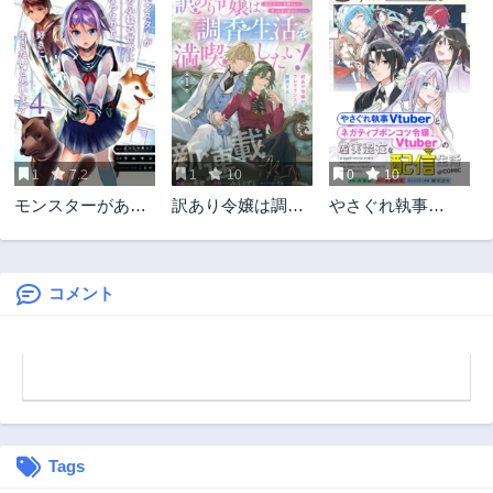
第3話
第2話
1年前
1年前
第1話
1年前
1
7.2
1
10
0
10
モンスターがあふ
訳あり令嬢は調香
やさぐれ執事
れる世界になった
生活を満喫したい!
Vtuberとネガティ
ので、好きに生き
～妹に婚約者を譲
ブポンコツ令嬢
たいと思います
ったら悪友王子に
Vtuberの虚実混在
求婚されて、香り
な配信生活
コメント
改革を始めること
@COMIC
に!?～
Tags