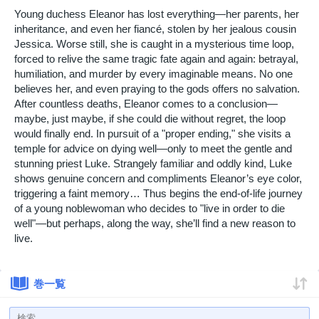
Young duchess Eleanor has lost everything—her parents, her
inheritance, and even her fiancé, stolen by her jealous cousin
Jessica. Worse still, she is caught in a mysterious time loop,
forced to relive the same tragic fate again and again: betrayal,
humiliation, and murder by every imaginable means. No one
believes her, and even praying to the gods offers no salvation.
After countless deaths, Eleanor comes to a conclusion—
maybe, just maybe, if she could die without regret, the loop
would finally end. In pursuit of a "proper ending," she visits a
temple for advice on dying well—only to meet the gentle and
stunning priest Luke. Strangely familiar and oddly kind, Luke
shows genuine concern and compliments Eleanor’s eye color,
triggering a faint memory… Thus begins the end-of-life journey
of a young noblewoman who decides to "live in order to die
well"—but perhaps, along the way, she’ll find a new reason to
live.
巻一覧