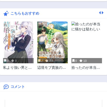
第17話
第16話
3ヶ月前
3ヶ月前
こちらもおすすめ
第15話
第14話
3ヶ月前
3ヶ月前
第13話
第12話
3ヶ月前
3ヶ月前
第11話
第10話
3ヶ月前
3ヶ月前
第9話
第8話
3ヶ月前
3ヶ月前
0
9
2
7.7
0
10
第7話
第6話
私より強い男と結
辺境モブ貴族のウ
拾ったのが本当に
3ヶ月前
3ヶ月前
婚したいの
チに嫁いできた悪
猫かは疑わしい
第5話
第4話
役令嬢が、めちゃ
3ヶ月前
3ヶ月前
くちゃできる良い
嫁なんだが？
コメント
第3話
第2話
3ヶ月前
3ヶ月前
第1話
3ヶ月前