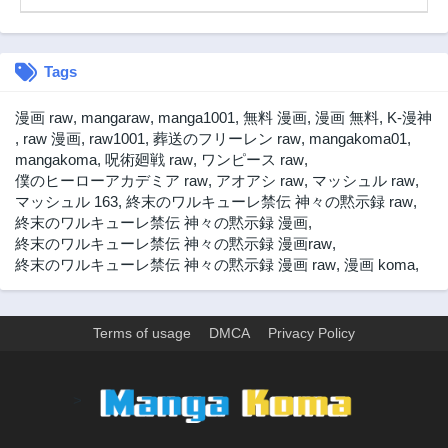
Tags
漫画 raw
,
mangaraw
,
manga1001
,
無料 漫画
,
漫画 無料
,
K-漫神
,
raw 漫画
,
raw1001
,
葬送のフリーレン raw
,
mangakoma01
,
mangakoma
,
呪術廻戦 raw
,
ワンピース raw
,
僕のヒーローアカデミア raw
,
アオアシ raw
,
マッシュル raw
,
マッシュル 163
,
終末のワルキューレ禁伝 神々の黙示録 raw
,
終末のワルキューレ禁伝 神々の黙示録 漫画
,
終末のワルキューレ禁伝 神々の黙示録 漫画raw
,
終末のワルキューレ禁伝 神々の黙示録 漫画 raw
,
漫画 koma
,
Terms of usage
DMCA
Privacy Policy
>