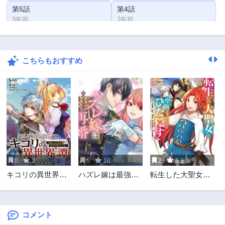
第5話
第4話
3年前
3年前
第3話
第2話
3年前
3年前
こちらもおすすめ
第1話
3年前
0
2
0
10
2
6.3
キコリの異世界譚
ハズレ嫁は最強の
転生した大聖女
～転生した少年
天才公爵様と再婚
は、聖女であるこ
は、斧1本で成り上
しました。
とをひた隠す
がる～
コメント