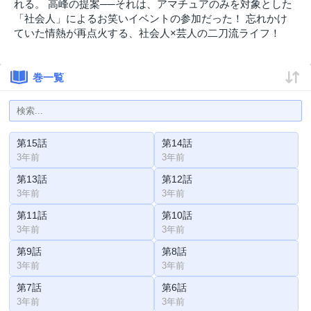
れる。 高峰の提案──それは、アマチュアのみを対象とした
「社会人」によるお笑いイベントの参加だった！ 忘れかけ
ていた情熱が再点火する、社会人×芸人の二刀流ライフ！
巻一覧
第15話
第14話
3年前
3年前
第13話
第12話
3年前
3年前
第11話
第10話
3年前
3年前
第9話
第8話
3年前
3年前
第7話
第6話
3年前
3年前