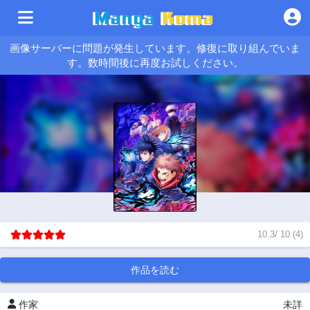
画像サーバーに問題が発生しています。修復に取り組んでいま
す。数時間後に再度お試しください。
10.3
/
10
(
4
)
作品を読む
作家
未詳