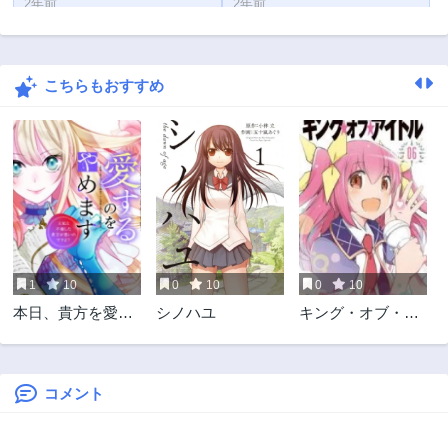
2年前
2年前
第261話
第260話
2年前
2年前
こちらもおすすめ
第259話
第258話
2年前
1年前
第257話
第256話
2年前
2年前
第255話
第254話
2年前
2年前
第253話
第252話
2年前
2年前
1
10
0
10
0
10
第251話
第250話
本日、貴方を愛す
シノハユ
キング・オブ・ア
2年前
3年前
るのをやめます ～
イドル
第249話
第248話
王妃と不倫した貴
3年前
3年前
方が悪いのですよ?
～
コメント
第247話
第246話
3年前
3年前