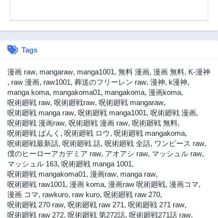
第245話
第244話
3年前
3年前
第243話
第242話
3年前
3年前
Tags
第241話
第240話
3年前
3年前
漫画 raw
,
mangaraw
,
manga1001
,
無料 漫画
,
漫画 無料
,
K-漫神
第239話
第238話
,
raw 漫画
,
raw1001
,
葬送のフリーレン raw
,
漫神
,
k漫神
,
3年前
3年前
manga koma
,
mangakoma01
,
mangakoma
,
漫画koma
,
呪術廻戦 raw
,
呪術廻戦raw
,
呪術廻戦 mangaraw
,
第237話
第236話
呪術廻戦 manga raw
,
呪術廻戦 manga1001
,
呪術廻戦 漫画
,
3年前
3年前
呪術廻戦 漫画raw
,
呪術廻戦 漫画 raw
,
呪術廻戦 無料
,
第235話
第234話
呪術廻戦 ばんく
,
呪術廻戦 ロウ
,
呪術廻戦 mangakoma
,
3年前
3年前
呪術廻戦最新話
,
呪術廻戦 話
,
呪術廻戦 全話
,
ワンピース raw
,
僕のヒーローアカデミア raw
第233話
,
アオアシ raw
第232話
,
マッシュル raw
,
マッシュル 163
3年前
,
呪術廻戦 manga 1001
3年前
,
呪術廻戦 mangakoma01
,
漫画raw
,
manga raw
,
第231話
第230話
呪術廻戦 raw1001
,
漫画 koma
,
漫画raw 呪術廻戦
,
漫画コマ
,
3年前
3年前
漫画 コマ
,
rawkuro
,
raw kuro
,
呪術廻戦 raw 270
,
第229話
第228話
呪術廻戦 270 raw
,
呪術廻戦 raw 271
,
呪術廻戦 271 raw
,
2年前
3年前
呪術廻戦 raw 272
,
呪術廻戦 第272話
,
呪術廻戦271話 raw
,