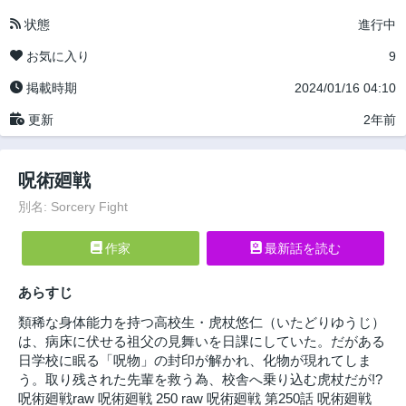
状態
進行中
お気に入り
9
掲載時期
2024/01/16 04:10
更新
2年前
呪術廻戦
別名: Sorcery Fight
作家
最新話を読む
あらすじ
類稀な身体能力を持つ高校生・虎杖悠仁（いたどりゆうじ）
は、病床に伏せる祖父の見舞いを日課にしていた。だがある
日学校に眠る「呪物」の封印が解かれ、化物が現れてしま
う。取り残された先輩を救う為、校舎へ乗り込む虎杖だが!?
呪術廻戦raw 呪術廻戦 250 raw 呪術廻戦 第250話 呪術廻戦