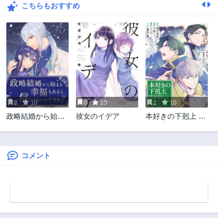
こちらもおすすめ
0
10
0
10
1
10
政略結婚から始ま
彼女のイデア
本好きの下剋上 フ
る幸福もあると、
ェルディナンドの
信じてもいいです
館にて
か?
コメント