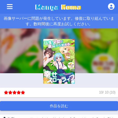
画像サーバーに問題が発生しています。修復に取り組んでいま
す。数時間後に再度お試しください。
10
/
10
(
10
)
作品を読む