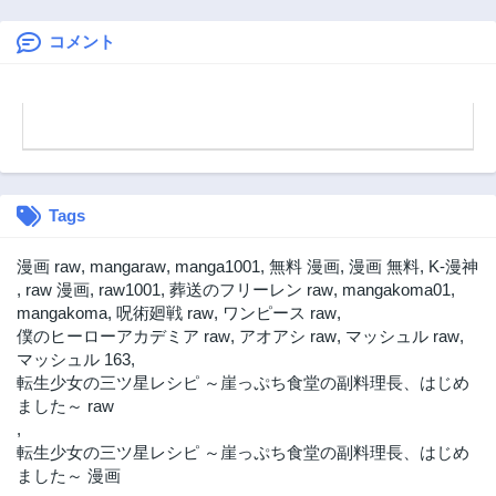
出して安寧の地探
しを楽しみます～
コメント
Tags
漫画 raw
,
mangaraw
,
manga1001
,
無料 漫画
,
漫画 無料
,
K-漫神
,
raw 漫画
,
raw1001
,
葬送のフリーレン raw
,
mangakoma01
,
mangakoma
,
呪術廻戦 raw
,
ワンピース raw
,
僕のヒーローアカデミア raw
,
アオアシ raw
,
マッシュル raw
,
マッシュル 163
,
転生少女の三ツ星レシピ ～崖っぷち食堂の副料理長、はじめ
ました～ raw
,
転生少女の三ツ星レシピ ～崖っぷち食堂の副料理長、はじめ
ました～ 漫画