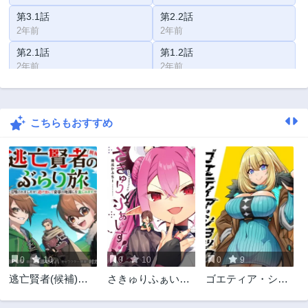
第3.1話
第2.2話
2年前
2年前
第2.1話
第1.2話
2年前
2年前
第1.1話
第1話
2年前
2年前
こちらもおすすめ
第0話
2年前
0
10
0
10
0
9
逃亡賢者(候補)の
さきゅりふぁい
ゴエティア・ショ
ぶらり旅 ～召喚さ
す！
ック
れましたが、逃げ