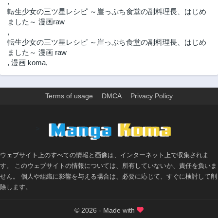
,
転生少女の三ツ星レシピ ～崖っぷち食堂の副料理長、はじめ
ました～ 漫画raw
,
転生少女の三ツ星レシピ ～崖っぷち食堂の副料理長、はじめ
ました～ 漫画 raw
,
漫画 koma
,
Terms of usage
DMCA
Privacy Policy
>
ウェブサイト上のすべての情報と画像は、インターネット上で収集されま
す。 このウェブサイトの情報については、所有していないか、責任を負いま
せん。 個人や組織に影響を与える場合は、必要に応じて、すぐに検討して削
除します。
© 2026 - Made with