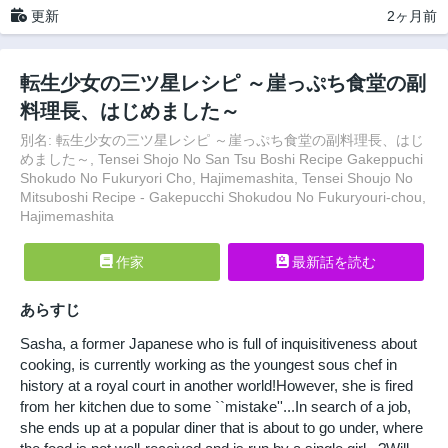
更新
2ヶ月前
転生少女の三ツ星レシピ ～崖っぷち食堂の副
料理長、はじめました～
別名: 転生少女の三ツ星レシピ ～崖っぷち食堂の副料理長、はじ
めました～, Tensei Shojo No San Tsu Boshi Recipe Gakeppuchi
Shokudo No Fukuryori Cho, Hajimemashita, Tensei Shoujo No
Mitsuboshi Recipe - Gakepucchi Shokudou No Fukuryouri-chou,
Hajimemashita
作家
最新話を読む
あらすじ
Sasha, a former Japanese who is full of inquisitiveness about
cooking, is currently working as the youngest sous chef in
history at a royal court in another world!However, she is fired
from her kitchen due to some ``mistake''...In search of a job,
she ends up at a popular diner that is about to go under, where