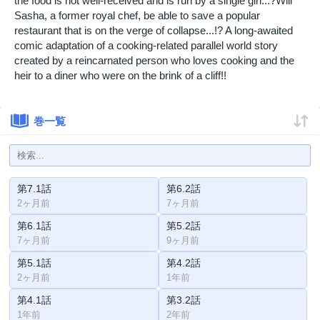
the food is not well-received and is run by a single girl...?Will
Sasha, a former royal chef, be able to save a popular
restaurant that is on the verge of collapse...!? A long-awaited
comic adaptation of a cooking-related parallel world story
created by a reincarnated person who loves cooking and the
heir to a diner who were on the brink of a cliff!!
巻一覧
第7.1話
第6.2話
2ヶ月前
7ヶ月前
第6.1話
第5.2話
7ヶ月前
9ヶ月前
第5.1話
第4.2話
2ヶ月前
1年前
第4.1話
第3.2話
1年前
2年前