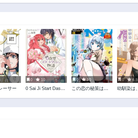
0
10
0
10
0
6.5
レーサー
0 Sai Ji Start Dash
この恋の秘策は失
幼馴染は
Monogatari 0 Years
敗です
と鳴いて
Old Child Starting
のなか
Dash Story 0-sai Ji
Start Dash
Monogatari 0歳児ス
タートダッシュ物
語 Head Start at
Birth Zero Sai Ji