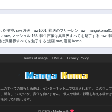
Start Dash
Monogatari Zero
Saiji Start Dash
Monogatari
料
,
K-漫神
,
raw 漫画
,
raw1001
,
葬送のフリーレン raw
,
mangakoma01
 raw
,
マッシュル 163
,
転生声優は異世界すべてを魅了する raw
,
は異世界すべてを魅了する 漫画 raw
,
漫画 koma
,
Terms of usage
DMCA
Privacy Policy
>
ト上のすべての情報と画像は、インターネット上で収集されます。 このウェ
は、所有していないか、責任を負いません。 個人や組織に影響を与える場合
に検討して削除します。
© 2026 - Made with