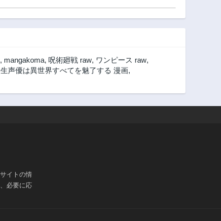
,
mangakoma
,
呪術廻戦 raw
,
ワンピース raw
,
転生声優は異世界すべてを魅了する 漫画
,
ブサイトの情
は、必要に応