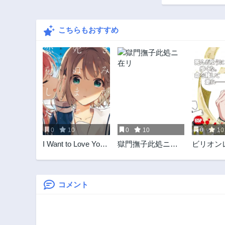
こちらもおすすめ
0
10
0
10
0
10
I Want to Love You
獄門撫子此処ニ在
ビリオン
Until You Die Love
リ
you till you die My
Wish is to Fall In
Love Until You Die
コメント
きみが死ぬまで恋
をしたい 与你相恋
到生命尽头