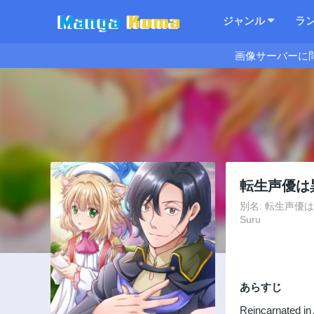
ジャンル
ラ
画像サーバーに
転生声優は
別名: 転生声優は異世界す
Suru
あらすじ
Reincarnated in