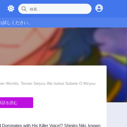
お試しください。
rlds, Tensei Seiyuu Wa Isekai Subete O Miryou
新話を読む
Dominates with His Killer Voice!? Shinjiro Niki, known