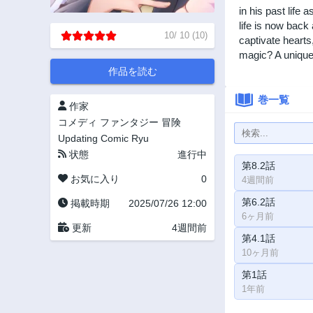
in his past life 
life is now back
10
/
10
(
10
)
captivate hearts
magic? A unique 
作品を読む
巻一覧
作家
コメディ
ファンタジー
冒険
Updating
Comic Ryu
状態
進行中
第8.2話
お気に入り
0
4週間前
第6.2話
掲載時期
2025/07/26 12:00
6ヶ月前
更新
4週間前
第4.1話
10ヶ月前
第1話
1年前