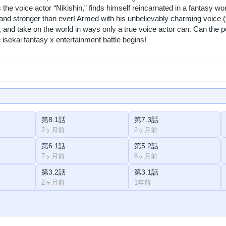
as the voice actor “Nikishin,” finds himself reincarnated in a fantasy wo
 and stronger than ever! Armed with his unbelievably charming voice (t
, and take on the world in ways only a true voice actor can. Can the
isekai fantasy x entertainment battle begins!
第8.1話
第7.3話
2ヶ月前
2ヶ月前
第6.1話
第5.2話
7ヶ月前
8ヶ月前
第3.2話
第3.1話
2ヶ月前
1年前