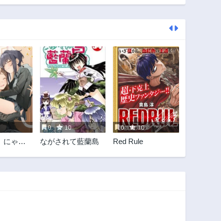
0
10
0
10
、にゃあ
ながされて藍蘭島
Red Rule
スカート