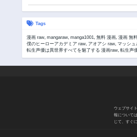
Tags
漫画 raw
,
mangaraw
,
manga1001
,
無料 漫画
,
漫画 無
僕のヒーローアカデミア raw
,
アオアシ raw
,
マッシュル
転生声優は異世界すべてを魅了する 漫画raw
,
転生声優
ウェブサイ
報について
じて、すぐ