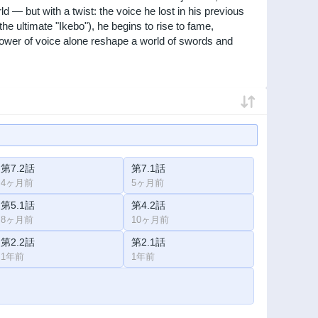
rld — but with a twist: the voice he lost in his previous
he ultimate "Ikebo"), he begins to rise to fame,
 power of voice alone reshape a world of swords and
第7.2話
第7.1話
4ヶ月前
5ヶ月前
第5.1話
第4.2話
8ヶ月前
10ヶ月前
第2.2話
第2.1話
1年前
1年前