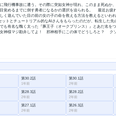
に飛行機事故に遭う。その際に突如女神が現れ、このまま死ぬか
目覚めるまでに倒す勇者になるかの選択を迫られる。 最近お疲
しく遊んでいた目の前の女の子の命を救える方法を教えるといわ
セットとチュートリアル的なAIさんをもらったのだが、転生した
でも有名な醜く太った『豚王子（オークプリンス）』とあだ名を
女神様マジ勘弁してよ！ 邪神相手にこの体でどうしろと？ ク
第30.2話
第30.1話
1年前
2年前
第28.3話
第28.2話
2年前
2年前
第27.1話
第26.3話
2年前
2年前