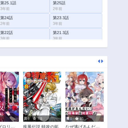
第25.1話
第25話
3年前
2年前
第24話
第23.3話
2年前
3年前
第22話
第21.3話
3年前
3年前
第20.3話
第20.2話
3年前
3年前
第19.1話
第19話
3年前
2年前
第18話
第17.4話
2年前
3年前
第17話
第16.2話
2年前
3年前
第15.2話
第15.1話
3年前
3年前
0
7.5
0
10
第14.1話
第14話
グロリ
疾風伝説 特攻の拓
なぜ逃げるんだい?
3年前
3年前