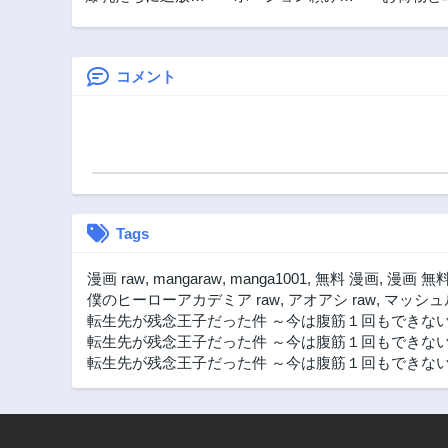
れたが戻れと言わ
生き延びます！
転生姫は
第13.3話
れても、もう
者に恋を
3年前
遅……戻りましゅ
になりま
ぅぅ!
コメント
第12.2話
3年前
第11.1話
3年前
第10話
3年前
Tags
第8.3話
3年前
漫画 raw
,
mangaraw
,
manga1001
,
無料 漫画
,
漫画 無
第7.2話
僕のヒーローアカデミア raw
,
アオアシ raw
,
マッシュル
3年前
転生先が残念王子だった件 ～今は腹筋１回もできな
転生先が残念王子だった件 ～今は腹筋１回もできない
第6.1話
転生先が残念王子だった件 ～今は腹筋１回もできないけ
3年前
第5話
2年前
第3.3話