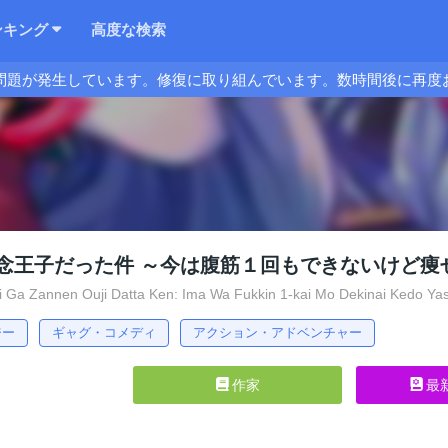
ンキング
高度な検索
問題が発生しています。修復に取り組んでいます。数時間後に再度
念王子だった件 ～今は腹筋１回もできないけど痩
 Ga Zannen Ouji Datta Ken: Ima Wa Fukkin 1-kai Mo Dekinai Kedo Ya
ジー
ギャグ・コメディ
アクション・アドベンチャー
作家
最