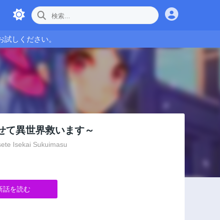
お試しください。
せて異世界救います～
sete Isekai Sukuimasu
新話を読む