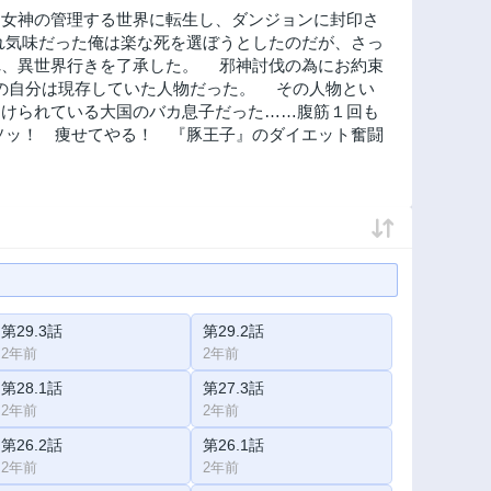
、女神の管理する世界に転生し、ダンジョンに封印さ
れ気味だった俺は楽な死を選ぼうとしたのだが、さっ
れ、異世界行きを了承した。 邪神討伐の為にお約束
先の自分は現存していた人物だった。 その人物とい
つけられている大国のバカ息子だった……腹筋１回も
ソッ！ 痩せてやる！ 『豚王子』のダイエット奮闘
第29.3話
第29.2話
2年前
2年前
第28.1話
第27.3話
2年前
2年前
第26.2話
第26.1話
2年前
2年前