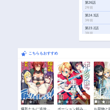
第26話
2年前
第24.3話
3年前
第23.2話
3年前
第21.2話
3年前
こちらもおすすめ
第20.1話
3年前
第18.3話
3年前
第17.3話
3年前
第16.1話
3年前
1
6.5
0
10
0
10
第15話
爆乳たちに追放さ
ポーション頼みで
お荷物と
3年前