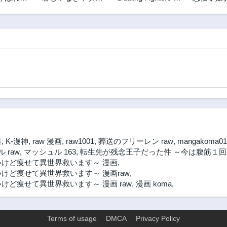
、召喚勇
な奴隷少女
คู่ศัสตรา (SIC) 双翼
ア・フォ
第13.2話
第13.1話
して聖女
の武装使い 双翼武
ドウェル
3年前
3年前
した
装使
復讐@CO
第12.1話
第12話
3年前
2年前
第11話
第10.3話
3年前
3年前
第9.3話
第9.2話
3年前
3年前
第8.2話
第8.1話
3年前
3年前
料
,
K-漫神
,
raw 漫画
,
raw1001
,
葬送のフリーレン raw
,
mangakoma01
第7.1話
第7話
 raw
,
マッシュル 163
,
転生先が残念王子だった件 ～今は腹筋１回
3年前
2年前
いけど痩せて異世界救います～ 漫画
,
けど痩せて異世界救います～ 漫画raw
,
第6話
第5.3話
ど痩せて異世界救います～ 漫画 raw
,
漫画 koma
,
2年前
3年前
第4.3話
第4.2話
3年前
3年前
Terms of usage
DMCA
Privacy Policy
第3.2話
第3.1話