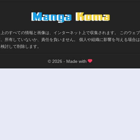
3年前
3年前
>
第2.1話
第2話
3年前
2年前
第1話
ト上のすべての情報と画像は、インターネット上で収集されます。 このウェ
2年前
は、所有していないか、責任を負いません。 個人や組織に影響を与える場合
に検討して削除します。
© 2026 - Made with