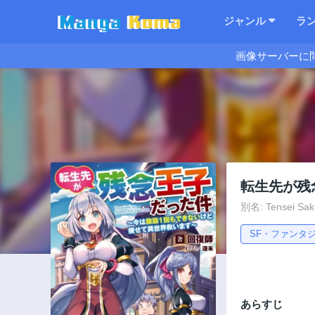
ジャンル
ラ
画像サーバーに
転生先が残
別名: Tensei Saki
SF・ファンタ
あらすじ