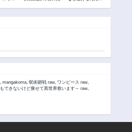
ン・コー
僕の召喚獣は可愛
第13話
第12.3話
の断罪と
いよ
3年前
3年前
MIC
第11.3話
第11.2話
3年前
3年前
第10.2話
第10.1話
3年前
3年前
第9.1話
第9話
3年前
2年前
第8話
第7.3話
2年前
3年前
,
mangakoma
,
呪術廻戦 raw
,
ワンピース raw
,
第6.3話
第6.2話
もできないけど痩せて異世界救います～ raw
,
3年前
3年前
第5.2話
第5.1話
3年前
3年前
第4.1話
第4話
3年前
2年前
第3話
第2.3話