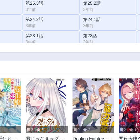
第25.3話
第25.2話
3年前
3年前
第24.2話
第24.1話
3年前
3年前
第23.1話
第23話
3年前
2年前
第21.1話
第21話
3年前
2年前
第20話
第19.2話
2年前
3年前
第18.2話
第18.1話
3年前
3年前
第17.2話
第17.1話
3年前
3年前
第16話
第15.3話
2年前
3年前
2
5
0
2
2
10
第14.3話
第14.2話
呼ばれた
君じゃなきゃダメ
Dualing Fighters คู่หู
悪役令嬢
3年前
3年前