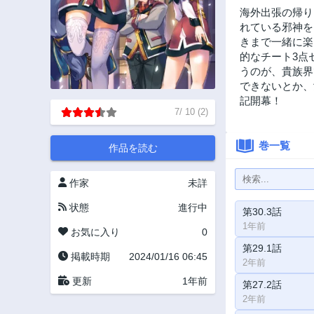
海外出張の帰り
れている邪神を
きまで一緒に楽
的なチート3点
うのが、貴族界
できないとか、
記開幕！
7
/
10
(
2
)
巻一覧
作品を読む
作家
未詳
状態
進行中
第30.3話
1年前
お気に入り
0
第29.1話
掲載時期
2024/01/16 06:45
2年前
更新
1年前
第27.2話
2年前