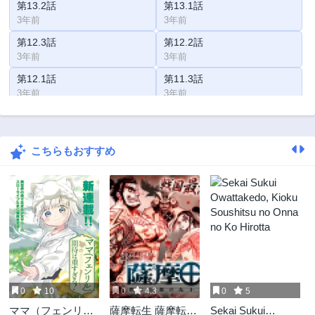
第13.2話
第13.1話
3年前
3年前
第12.3話
第12.2話
3年前
3年前
第12.1話
第11.3話
3年前
3年前
第11.2話
第11.1話
3年前
3年前
こちらもおすすめ
第10.3話
第10.2話
3年前
3年前
第10.1話
第9.3話
3年前
3年前
第9.2話
第9.1話
3年前
3年前
第8.3話
第8.2話
3年前
3年前
0
10
0
4.3
0
5
第8.1話
第7.3話
ママ（フェンリ
薩摩転生 薩摩転生
Sekai Sukui
3年前
3年前