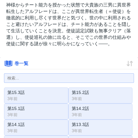
神様からチート能力を授かった状態で大貴族の三男に異世界
転生したアルフレードは、ここが異世界転生者（＝使徒）を
徹底的に利用し尽くす世界だと気づく。世の中に利用される
こと避けたいアルフレードは、チート能力があることを隠し
て生活していくことを決意。使徒認定試験も無事クリア（落
選）し、使徒巡礼の旅に出ると、そこでこの世界の仕組みや
使徒に関する謎が徐々に明らかになっていく――。
巻一覧
第15.3話
第15.2話
3年前
3年前
第15.1話
第14.2話
3年前
3年前
第14.1話
第13.3話
3年前
3年前