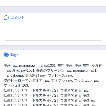
ル）の期待は重す
～世に万葉の丸十
Owattakedo, Kioku
第7.2話
第7.1話
ぎる！
字が咲くなり～
Soushitsu no Onna
3年前
3年前
no Ko Hirotta
コメント
第6.2話
第6.1話
3年前
3年前
第5.3話
第5.2話
3年前
3年前
第5.1話
第4.3話
3年前
3年前
Tags
第4.2話
第4.1話
3年前
3年前
漫画 raw
,
mangaraw
,
manga1001
,
無料 漫画
,
漫画 無料
,
K-漫神
第3.2話
第3.1話
,
raw 漫画
,
raw1001
,
葬送のフリーレン raw
,
mangakoma01
,
3年前
3年前
mangakoma
,
呪術廻戦 raw
,
ワンピース raw
,
僕のヒーローアカデミア raw
,
アオアシ raw
,
マッシュル raw
,
第2.3話
第2.2話
マッシュル 163
,
3年前
3年前
転生したけどチート能力を使わないで生きてみる raw
,
第2.1話
第1話
転生したけどチート能力を使わないで生きてみる 漫画
,
3年前
3年前
転生したけどチート能力を使わないで生きてみる 漫画raw
,
転生したけどチート能力を使わないで生きてみる 漫画 raw
,