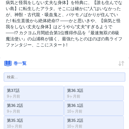
病気と怪我をしない丈夫な身体】を特典に、【誰も住んでな
い島】に転生したアラタ。そこには確かに“人”はいなかった
が、神獣・古代龍・吸血鬼と、バケモノばかりが住んでい
た! 転生直後から絶体絶命!? ――かと思いきや、【病気と怪
我をしない丈夫な身体】はどうやら“丈夫”すぎるようで
――!? カクヨム月間総合第1位獲得作品を『最速無双のB級
魔法使い』の山浦柊が描く、最強たちとのほのぼの島ライフ
ファンタジー、ここにスタート!
巻一覧
第37話
第36.3話
9ヶ月前
9ヶ月前
第36.2話
第36.1話
9ヶ月前
10ヶ月前
第35.3話
第35.2話
10ヶ月前
10ヶ月前