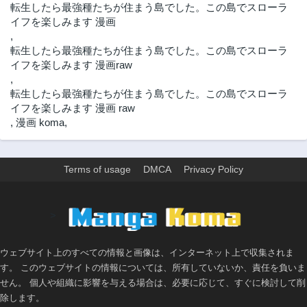
転生したら最強種たちが住まう島でした。この島でスローラ
第24.2話
第24.1話
イフを楽しみます 漫画
2年前
2年前
,
第24話
第23.3話
転生したら最強種たちが住まう島でした。この島でスローラ
2年前
2年前
イフを楽しみます 漫画raw
第23.2話
第23.1話
,
2年前
2年前
転生したら最強種たちが住まう島でした。この島でスローラ
イフを楽しみます 漫画 raw
第22.3話
第22.2話
,
漫画 koma
,
2年前
2年前
第22.1話
第22話
2年前
2年前
Terms of usage
DMCA
Privacy Policy
第21.4話
第21.3話
2年前
2年前
>
第21.2話
第21.1話
2年前
2年前
ウェブサイト上のすべての情報と画像は、インターネット上で収集されま
第21話
第20.3話
す。 このウェブサイトの情報については、所有していないか、責任を負いま
2年前
2年前
せん。 個人や組織に影響を与える場合は、必要に応じて、すぐに検討して削
第20.2話
第20.1話
除します。
2年前
2年前