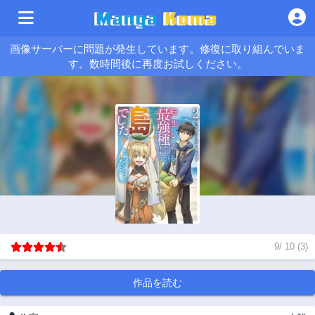
画像サーバーに問題が発生しています。修復に取り組んでいま
す。数時間後に再度お試しください。
9
/
10
(
3
)
作品を読む