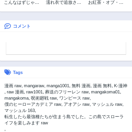
こんなはずじゃな
濡れ衣で追放され
お紅茶・オブ・
1年前
1年前
かった? それは残
た最強解呪士、幻
ザ・リビングデッ
第29.2話
第29.1話
念でしたね～私は
の古代王国を再興
ド
1年前
1年前
自由気ままに暮ら
させて無双する〜
したい～
呪破の王と奈落の
コメント
第28.3話
第28.2話
姫〜
2年前
2年前
第28.1話
第27.3話
2年前
2年前
第27.2話
第27.1話
2年前
2年前
Tags
第26.3話
第26.2話
2年前
2年前
漫画 raw
,
mangaraw
,
manga1001
,
無料 漫画
,
漫画 無料
,
K-漫神
第26.1話
第25.3話
,
raw 漫画
,
raw1001
,
葬送のフリーレン raw
,
mangakoma01
,
2年前
2年前
mangakoma
,
呪術廻戦 raw
,
ワンピース raw
,
僕のヒーローアカデミア raw
,
アオアシ raw
,
マッシュル raw
,
第25.2話
第25.1話
マッシュル 163
,
2年前
2年前
転生したら最強種たちが住まう島でした。この島でスローラ
第25話
第24.3話
イフを楽しみます raw
2年前
2年前
,