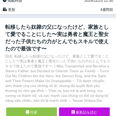
掲載時期
2024/11/23 12:30
更新
4週間前
転移したら奴隷の父になったけど、家族とし
て愛でることにした〜実は勇者と魔王と聖女
だった子供たちの力がとんでもスキルで使え
たので最強です〜
別名: 転移したら奴隷の父になったけど、家族として愛でること
にした〜実は勇者と魔王と聖女だった子供たちの力がとんでもス
キルで使えたので最強です〜, I Was Transported and Became a
Slave’s Father, but Decided to Cherish Them as Family ~ Turns
Out My Children Are the Hero, the Demon King, and the Saint,
and Their Powers Make Us Unstoppable ~, Tôi được chuyển
sinh thành cha của những nô lệ, nhưng đã quyết định yêu
thương họ như gia đình ~ Thực ra, bọn trẻ là anh hùng, ma
vương và thánh nữ, và sức mạnh của chúng có thể sử dụng kỹ
năng siêu nhiên, nên tôi là mạnh nhất ~, Tensei Shitara Dor
作家
最新話を読む