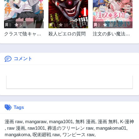
0
5
1
10
0
10
クラスで陰キャの
殺人ピエロの質問
注文の多い魔法使
俺が実は大人気バ
い 契約花嫁はお
ンドのボーカルな
ねだり上手な最強
件
魔術師に溺愛され
ています!?
コメント
Tags
漫画 raw
,
mangaraw
,
manga1001
,
無料 漫画
,
漫画 無料
,
K-漫神
,
raw 漫画
,
raw1001
,
葬送のフリーレン raw
,
mangakoma01
,
mangakoma
,
呪術廻戦 raw
,
ワンピース raw
,