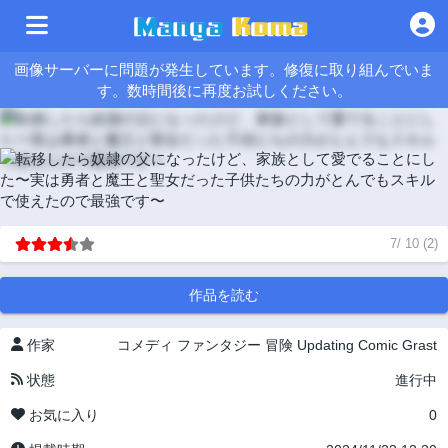
画像サーバーに問題が発生しています。修復に取り組んでいま
す。数時間後に再度お試しください。
7
/
10
(
2
)
作品を読む
作家
コメディ
ファンタジー
冒険
Updating
Comic Grast
状態
進行中
お気に入り
0