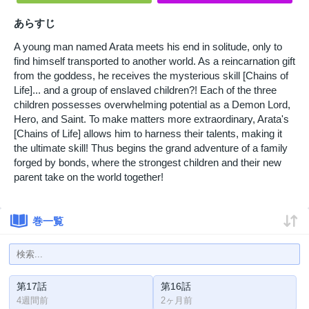
あらすじ
A young man named Arata meets his end in solitude, only to
find himself transported to another world. As a reincarnation gift
from the goddess, he receives the mysterious skill [Chains of
Life]... and a group of enslaved children?! Each of the three
children possesses overwhelming potential as a Demon Lord,
Hero, and Saint. To make matters more extraordinary, Arata's
[Chains of Life] allows him to harness their talents, making it
the ultimate skill! Thus begins the grand adventure of a family
forged by bonds, where the strongest children and their new
parent take on the world together!
巻一覧
第17話
第16話
4週間前
2ヶ月前