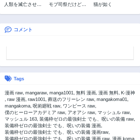
人類を滅亡させて
モブ司祭だけど、
猫が如く
3年前
3年前
はいけません
この世界が乙女ゲ
第29.2話
第29.1話
ームだと気づいた
3年前
3年前
のでヒロインを育
成します
コメント
第28.2話
第28.1話
3年前
3年前
第27.2話
第27.1話
3年前
3年前
第26.2話
第26.1話
3年前
3年前
Tags
第25.2話
第25.1話
3年前
3年前
漫画 raw
,
mangaraw
,
manga1001
,
無料 漫画
,
漫画 無料
,
K-漫神
第24.2話
第24.1話
,
raw 漫画
,
raw1001
,
葬送のフリーレン raw
,
mangakoma01
,
3年前
3年前
mangakoma
,
呪術廻戦 raw
,
ワンピース raw
,
僕のヒーローアカデミア raw
,
アオアシ raw
,
マッシュル raw
,
第23.2話
第23.1話
マッシュル 163
,
装備枠ゼロの最強剣士 でも、呪いの装備 raw
,
3年前
3年前
装備枠ゼロの最強剣士 でも、呪いの装備 漫画
,
第22話
第21話
装備枠ゼロの最強剣士 でも、呪いの装備 漫画raw
,
3年前
3年前
装備枠ゼロの最強剣士 でも、呪いの装備 漫画 raw
,
漫画 koma