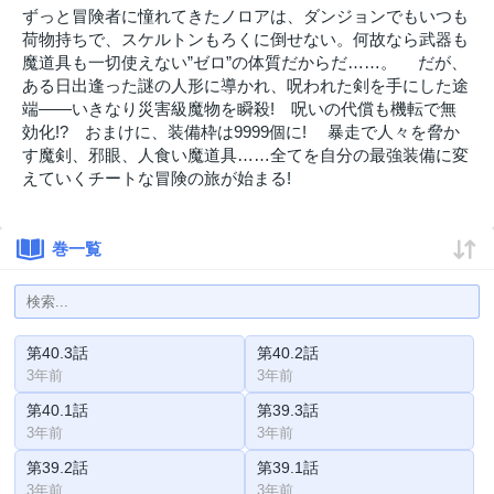
ずっと冒険者に憧れてきたノロアは、ダンジョンでもいつも
荷物持ちで、スケルトンもろくに倒せない。何故なら武器も
魔道具も一切使えない”ゼロ”の体質だからだ……。 だが、
ある日出逢った謎の人形に導かれ、呪われた剣を手にした途
端――いきなり災害級魔物を瞬殺! 呪いの代償も機転で無
効化!? おまけに、装備枠は9999個に! 暴走で人々を脅か
す魔剣、邪眼、人食い魔道具……全てを自分の最強装備に変
えていくチートな冒険の旅が始まる!
巻一覧
第40.3話
第40.2話
3年前
3年前
第40.1話
第39.3話
3年前
3年前
第39.2話
第39.1話
3年前
3年前