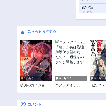
第5.2話
3ヶ月前
第2.2話
3ヶ月前
こちらもおすすめ
0
5
0
3.5
0
8.
破滅のカノジョ
ハズレアイテム
俺だけレ
「種」が実は最強
がる世界
加護付き聖樹だっ
主になっ
たので、辺境をの
びのび開拓します
コメント