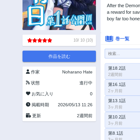
After the Demon
a reward for sa
boy far too hone
巻一覧
10
/
10
(
10
)
作品を読む
第18.2話
作家
Noharano Hate
2週間前
状態
進行中
第16.1話
2ヶ月前
お気に入り
0
第13.1話
掲載時期
2026/05/13 11:26
3ヶ月前
更新
2週間前
第10.2話
3ヶ月前
第8.1話
3ヶ月前