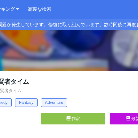
ンキング
高度な検索
問題が発生しています。修復に取り組んでいます。数時間後に再度
賢者タイム
の賢者タイム
medy
Fantasy
Adventure
作家
最