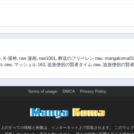
料
,
K-漫神
,
raw 漫画
,
raw1001
,
葬送のフリーレン raw
,
mangakoma01
 raw
,
マッシュル 163
,
追放僧侶の賢者タイム raw
,
追放僧侶の賢者
Terms of usage
DMCA
Privacy Policy
>
ト上のすべての情報と画像は、インターネット上で収集されます。 このウェ