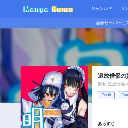
ジャンル
ラ
画像サーバーに
追放僧侶の
別名: 追放僧侶
Ecchi
Co
あらすじ