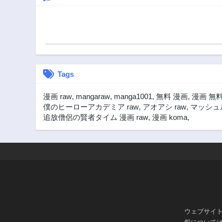
Tags
漫画 raw
,
mangaraw
,
manga1001
,
無料 漫画
,
漫画 無
僕のヒーローアカデミア raw
,
アオアシ raw
,
マッシュル
追放僧侶の賢者タイム 漫画 raw
,
漫画 koma
,
ウェブサイ