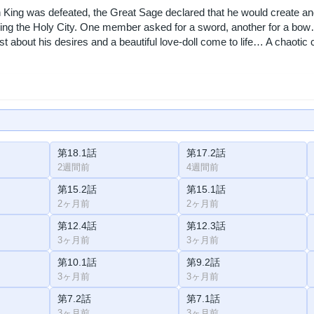
 King was defeated, the Great Sage declared that he would create an
ving the Holy City. One member asked for a sword, another for a bo
st about his desires and a beautiful love-doll come to life… A chao
第18.1話
第17.2話
2週間前
4週間前
第15.2話
第15.1話
2ヶ月前
2ヶ月前
第12.4話
第12.3話
3ヶ月前
3ヶ月前
第10.1話
第9.2話
3ヶ月前
3ヶ月前
第7.2話
第7.1話
3ヶ月前
3ヶ月前