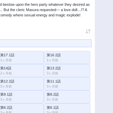
d bestow upon the hero party whatever they desired as
w… But the cleric Masura requested— a love doll…!? A
tic comedy where sexual energy and magic explode!
第17.1話
第16.2話
1ヶ月前
1ヶ月前
第14話
第13.2話
2ヶ月前
3ヶ月前
第12.2話
第11.1話
3ヶ月前
3ヶ月前
第9.1話
第8.2話
3ヶ月前
3ヶ月前
第6.2話
第6.1話
3ヶ月前
3ヶ月前