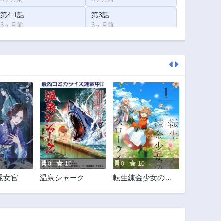
第4.1話
第3話
3ヶ月前
3ヶ月前
第1話
3ヶ月前
0
10
0
10
屍女官
温泉シャーク
転生錬金少女のス
ローライフ