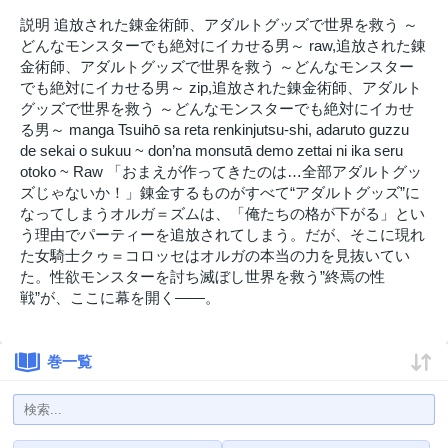
説明 追放された錬金術師、アダルトグッズで世界を救う ～
どんなモンスターでも絶対にイカせる男～ raw,追放された錬
金術師、アダルトグッズで世界を救う ～どんなモンスター
でも絶対にイカせる男～ zip,追放された錬金術師、アダルト
グッズで世界を救う ～どんなモンスターでも絶対にイカせ
る男～ manga Tsuihō sa reta renkinjutsu-shi, adaruto guzzu
de sekai o sukuu ~ don’na monsutā demo zettai ni ika seru
otoko ~ Raw 「おまえが作ってきたのは…全部アダルトグッ
ズじゃないか！」錬金するものがすべて“アダルトグッズ”に
なってしまうオルガ＝ズムは、「俺たちの格が下がる」とい
う理由でパーティーを追放されてしまう。だが、そこに現れ
た女騎士クゥ＝コロッセはオルガの本当の力を見抜いてい
た。性欲モンスターを討ち滅ぼし世界を救う”終焉の性
戦”が、ここに幕を開く——。
巻一覧