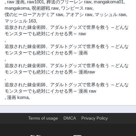
,
raw 漫画
,
raw1001
,
葬送のフリーレン raw
,
mangakoma01
,
8ヶ月前
8ヶ月前
mangakoma
,
呪術廻戦 raw
,
ワンピース raw
,
僕のヒーローアカデミア raw
,
アオアシ raw
,
マッシュル raw
,
第56話
第55話
マッシュル 163
,
8ヶ月前
8ヶ月前
追放された錬金術師、アダルトグッズで世界を救う ～どんな
第54話
第53話
モンスターでも絶対にイカせる男～ raw
8ヶ月前
8ヶ月前
,
追放された錬金術師、アダルトグッズで世界を救う ～どんな
第52話
第51話
モンスターでも絶対にイカせる男～ 漫画
8ヶ月前
8ヶ月前
,
第50話
第49話
追放された錬金術師、アダルトグッズで世界を救う ～どんな
8ヶ月前
8ヶ月前
モンスターでも絶対にイカせる男～ 漫画raw
第48話
第47話
,
8ヶ月前
8ヶ月前
追放された錬金術師、アダルトグッズで世界を救う ～どんな
モンスターでも絶対にイカせる男～ 漫画 raw
第46話
第45話
,
漫画 koma
,
8ヶ月前
8ヶ月前
第44話
第43話
8ヶ月前
8ヶ月前
Terms of usage
DMCA
Privacy Policy
第42話
第41話
8ヶ月前
8ヶ月前