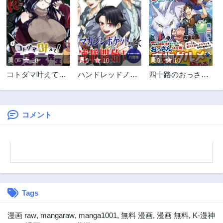
第73話
第72.5話
2ヶ月前
2ヶ月前
第72話
第71話
2ヶ月前
2ヶ月前
0
10
0
10
0
10
第70話
第69話
コトダマ叶えて！
ハンドレッドノー
四十路のおっさ
2ヶ月前
2ヶ月前
ときえ先生
ト－高校生探偵 天
ん、神様からチー
第68話
第67話
命大地－
ト能力を９個もら
2ヶ月前
2ヶ月前
う
コメント
第66話
第65話
2ヶ月前
2ヶ月前
第64話
第63話
2ヶ月前
2ヶ月前
第62話
第61話
2ヶ月前
2ヶ月前
Tags
第60話
第59話
8ヶ月前
8ヶ月前
漫画 raw
,
mangaraw
,
manga1001
,
無料 漫画
,
漫画 無料
,
K-漫神
第58話
第57話