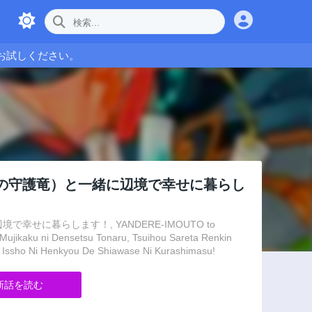
お試しください。
の守護竜）と一緒に辺境で幸せに暮らし
に暮らします！, YANDERE-IMOUTO to
jikaku ni Densetsu Tonaru, Tsuihou Sareta Renkin
 Issho Ni Henkyou De Shiawase Ni Kurashimasu!
新話を読む