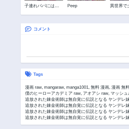
子連れパパには逆
Peep
異世界で
らえない
って農場
コメント
Tags
漫画 raw
,
mangaraw
,
manga1001
,
無料 漫画
,
漫画 無
僕のヒーローアカデミア raw
,
アオアシ raw
,
マッシュル
追放された錬金術師は無自覚に伝説となる ヤンデレ妹
追放された錬金術師は無自覚に伝説となる ヤンデレ
追放された錬金術師は無自覚に伝説となる ヤンデレ妹
追放された錬金術師は無自覚に伝説となる ヤンデレ妹