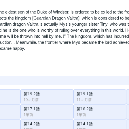
e eldest son of the Duke of Windsor, is ordered to be exiled to the fro
ects the kingdom [Guardian Dragon Valitra], which is considered to be
guardian dragon Valitra is actually Mys's younger sister Tiny, who was
d he is the one who is worthy of ruling over everything in this worl
ma will be thrown into hell by me. !” The kingdom, which has incurred 
truction... Meanwhile, the frontier where Mys became the lord achie
ecame happy.
第19.2話
第19.1話
10ヶ月前
11ヶ月前
第17.1話
第16.2話
1年前
1年前
第14.2話
第14.1話