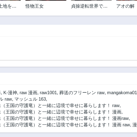
土地を買
怪物王女
貞操逆転世界での
アオの解
を作ろう
俺、気軽にヤれる
ビッチだと盛りの
ついた女子たちの
間で噂になってい
料
,
K-漫神
,
raw 漫画
,
raw1001
,
葬送のフリーレン raw
,
mangakoma01
 raw
,
マッシュル 163
,
（王国の守護竜）と一緒に辺境で幸せに暮らします！ raw
,
妹（王国の守護竜）と一緒に辺境で幸せに暮らします！ 漫画
,
（王国の守護竜）と一緒に辺境で幸せに暮らします！ 漫画raw
,
（王国の守護竜）と一緒に辺境で幸せに暮らします！ 漫画 raw
,
漫