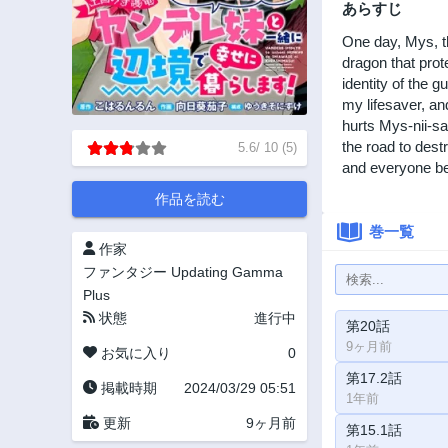
あらすじ
One day, Mys, th
dragon that prot
identity of the 
my lifesaver, an
hurts Mys-nii-sa
the road to des
5.6
/
10
(
5
)
and everyone b
作品を読む
巻一覧
作家
ファンタジー
Updating
Gamma
Plus
状態
進行中
第20話
9ヶ月前
お気に入り
0
第17.2話
掲載時期
2024/03/29 05:51
1年前
更新
9ヶ月前
第15.1話