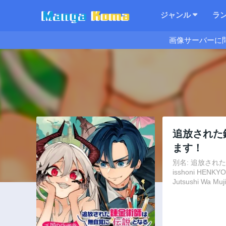
ジャンル
ラ
画像サーバーに
追放された
ます！
別名: 追放され
isshoni HENKYO 
Jutsushi Wa Muj