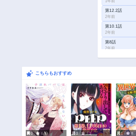
1年前
第12.2話
2年前
第10.1話
2年前
第8話
2年前
第6.1話
2年前
こちらもおすすめ
第4.1話
2年前
第2.2話
2年前
0
6.8
0
7.3
1
8