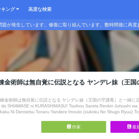
ンキング
高度な検索
問題が発生しています。修復に取り組んでいます。数時間後に再度
錬金術師は無自覚に伝説となる ヤンデレ妹（王国
た錬金術師は無自覚に伝説となる ヤンデレ妹（王国の守護竜）と一緒に辺境で幸せ
de SHIAWASE ni KURASHIMASU! Tsuihou Sareta Renkin Jutsushi wa Mu
ikaku Ni Densetsu Tonaru Yandere Imouto (oukoku No Shugo Ryuu) To
作家
最