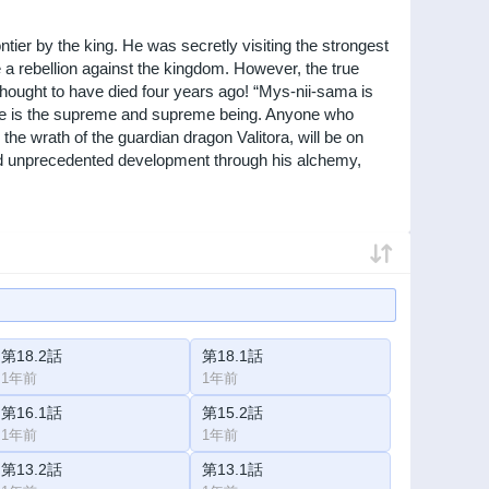
ntier by the king. He was secretly visiting the strongest
 a rebellion against the kingdom. However, the true
 thought to have died four years ago! “Mys-nii-sama is
d. He is the supreme and supreme being. Anyone who
the wrath of the guardian dragon Valitora, will be on
ved unprecedented development through his alchemy,
第18.2話
第18.1話
1年前
1年前
第16.1話
第15.2話
1年前
1年前
第13.2話
第13.1話