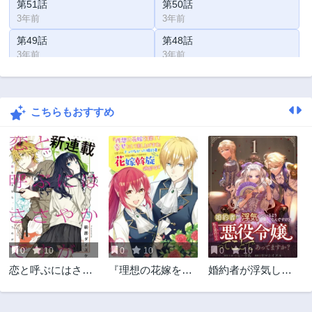
第51話
第50話
3年前
3年前
第49話
第48話
3年前
3年前
第47話
第46話
3年前
3年前
こちらもおすすめ
第45話
第44話
3年前
3年前
第43話
第42話
3年前
3年前
第41話
第40話
3年前
3年前
第39話
第38話
3年前
3年前
0
10
0
10
0
10
第37話
第36話
恋と呼ぶにはささ
『理想の花嫁を探
婚約者が浮気して
3年前
3年前
やかですが
して幸せにして差
いるようなんです
第35話
第34話
し上げます』と言
けど私は流行りの
3年前
3年前
ったら、そっけな
悪役令嬢ってこと