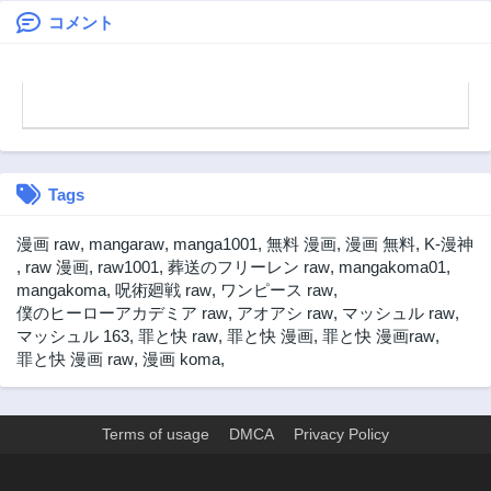
かった婚約者が何
であってますか？
コメント
第33話
第32話
故か関わってきま
3年前
3年前
すが、花嫁斡旋頑
第31話
第30話
張ります
3年前
3年前
第29話
第28話
3年前
3年前
Tags
第27話
第26話
3年前
3年前
漫画 raw
,
mangaraw
,
manga1001
,
無料 漫画
,
漫画 無料
,
K-漫神
第25話
第24話
,
raw 漫画
,
raw1001
,
葬送のフリーレン raw
,
mangakoma01
,
3年前
3年前
mangakoma
,
呪術廻戦 raw
,
ワンピース raw
,
僕のヒーローアカデミア raw
,
アオアシ raw
,
マッシュル raw
,
第23話
第22話
マッシュル 163
,
罪と快 raw
,
罪と快 漫画
,
罪と快 漫画raw
,
3年前
3年前
罪と快 漫画 raw
,
漫画 koma
,
第21話
第20話
3年前
3年前
第19話
第18話
Terms of usage
DMCA
Privacy Policy
3年前
3年前
第17話
第16話