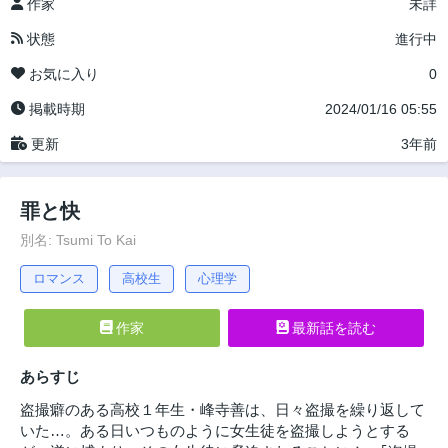
作家
未詳
状態
進行中
お気に入り
0
掲載時期
2024/01/16 05:55
更新
3年前
罪と快
別名: Tsumi To Kai
ロマンス
高校生
心理学
作家
最新話を読む
あらすじ
盗撮癖のある高校１年生・峰寺善は、日々盗撮を繰り返して
いた…。ある日いつものように女生徒を盗撮しようとする