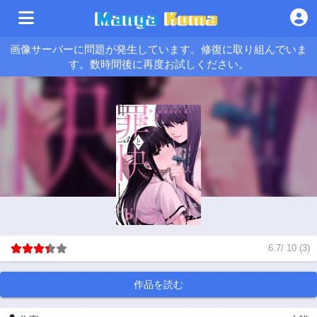
画像サーバーに問題が発生しています。修復に取り組んでいま
す。数時間後に再度お試しください。
6.7
/
10
(
3
)
作品を読む