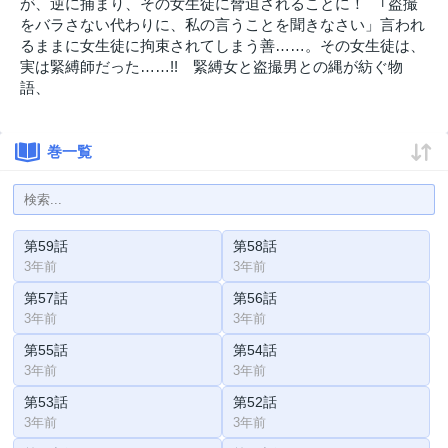
が、逆に捕まり、その女生徒に脅迫されることに！ ｢盗撮
をバラさない代わりに、私の言うことを聞きなさい」言われ
るままに女生徒に拘束されてしまう善……。その女生徒は、
実は緊縛師だった……!! 緊縛女と盗撮男との縄が紡ぐ物
語、
巻一覧
第59話
第58話
3年前
3年前
第57話
第56話
3年前
3年前
第55話
第54話
3年前
3年前
第53話
第52話
3年前
3年前