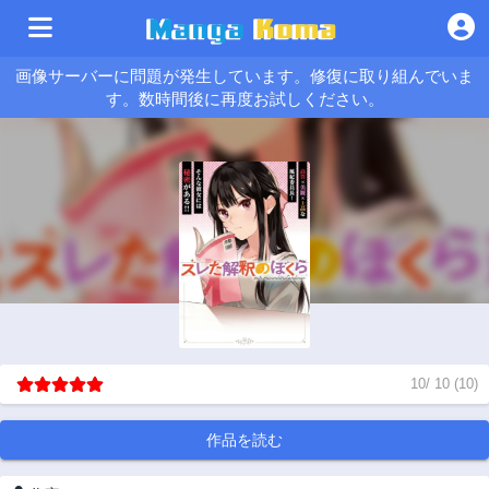
画像サーバーに問題が発生しています。修復に取り組んでいま
す。数時間後に再度お試しください。
10
/
10
(
10
)
作品を読む