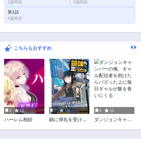
2週間前
3週間前
第1話
4週間前
こちらもおすすめ
0
10
2
10
0
10
ハーレム相続
鍋に弾丸を受けな
ダンジョンキャン
がら Transit
パーの俺、ギャル
配信者を助けたら
バズった上に毎日