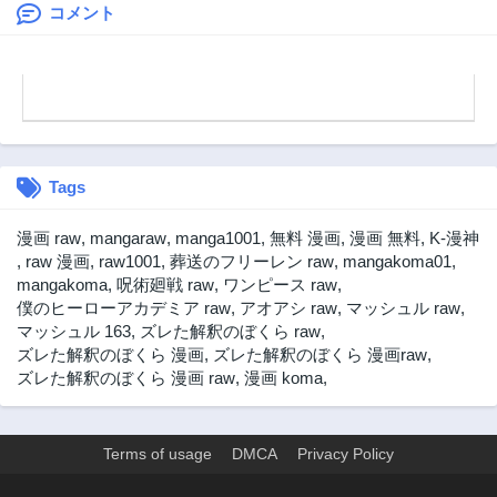
ギャルが飯を食い
コメント
にくる
Tags
漫画 raw
,
mangaraw
,
manga1001
,
無料 漫画
,
漫画 無料
,
K-漫神
,
raw 漫画
,
raw1001
,
葬送のフリーレン raw
,
mangakoma01
,
mangakoma
,
呪術廻戦 raw
,
ワンピース raw
,
僕のヒーローアカデミア raw
,
アオアシ raw
,
マッシュル raw
,
マッシュル 163
,
ズレた解釈のぼくら raw
,
ズレた解釈のぼくら 漫画
,
ズレた解釈のぼくら 漫画raw
,
ズレた解釈のぼくら 漫画 raw
,
漫画 koma
,
Terms of usage
DMCA
Privacy Policy