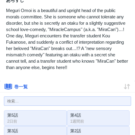
あらすじ
Meguri Omoi is a beautiful and upright head of the public
morals committee. She is someone who cannot tolerate any
disorder, but she is secretly an otaku for a slightly suggestive
school love-comedy, "MiracleCampus" (a.k.a. "MiraCan")…!
One day, Meguri encounters the transfer student Kou
Fukanose, and suddenly a conflict of interpretation regarding
her beloved "MiraCan" breaks out…!? A "new sensory
mismatch comedy" featuring an otaku with a secret she
cannot tell, and a transfer student who knows "MiraCan" better
than anyone else, begins here!!
巻一覧
第5話
第4話
2日前
1週間前
第3話
第2話