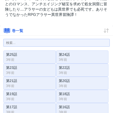
とのロマンス、アンチエイジング秘宝を求めて処女洞窟に冒
険したり…アラサーの女どもは異世界でも必死です。ありそ
うでなかったRPGアラサー異世界冒険譚！
巻一覧
第25話
第24話
3年前
3年前
第23話
第22話
3年前
3年前
第21話
第20話
3年前
3年前
第19話
第18話
3年前
3年前
第17話
第16話
3年前
3年前