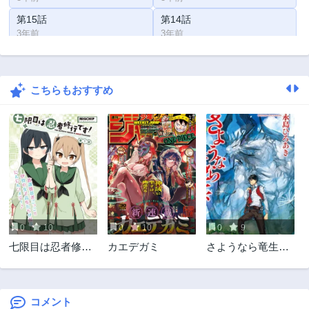
第15話
第14話
3年前
3年前
第13話
第12話
3年前
3年前
こちらもおすすめ
第11話
第10話
3年前
3年前
第9話
第8話
3年前
3年前
第7.5話
第7話
3年前
3年前
第6話
第5話
3年前
3年前
0
10
0
10
0
9
第4話
第3話
七限目は忍者修行
カエデガミ
さようなら竜生、
3年前
3年前
です!
こんにちは人生
第2話
第1話
3年前
3年前
コメント