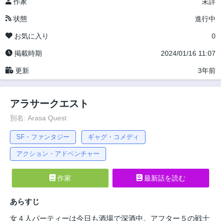
作家
未詳
状態
進行中
お気に入り
0
掲載時期
2024/01/16 11:07
更新
3年前
アラサークエスト
別名: Arasa Quest
SF・ファンタジー
ギャグ・コメディ
アクション・アドベンチャー
作家
最新話を読む
あらすじ
女４人パーティーは今日も酒場で深酒中。アフター５の戦士