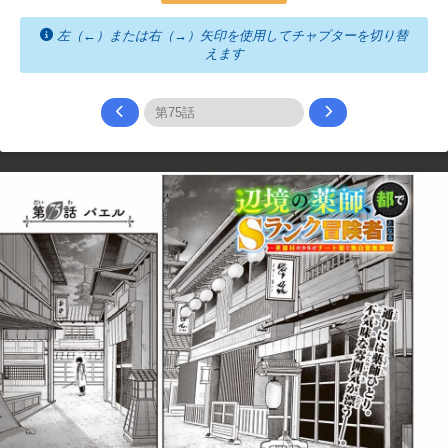
左（←）または右（→）矢印を使用してチャプターを切り替
えます