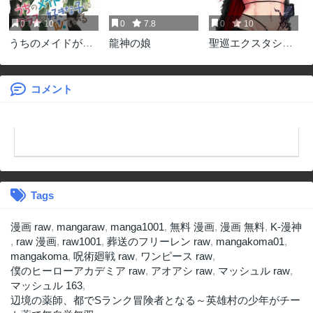
0
10
0
7.8
0
10
うちのメイドがク
龍神の娘
聖巡エクスタシー
ラスの好きな子に
-××しないと出られ
似ている
ない部屋で魔族を
ブッ倒します-
コメント
Tags
漫画 raw
,
mangaraw
,
manga1001
,
無料 漫画
,
漫画 無料
,
K-漫神
,
raw 漫画
,
raw1001
,
葬送のフリーレン raw
,
mangakoma01
,
mangakoma
,
呪術廻戦 raw
,
ワンピース raw
,
僕のヒーローアカデミア raw
,
アオアシ raw
,
マッシュル raw
,
マッシュル 163
,
辺境の薬師、都でSランク冒険者となる～英雄村の少年がチー