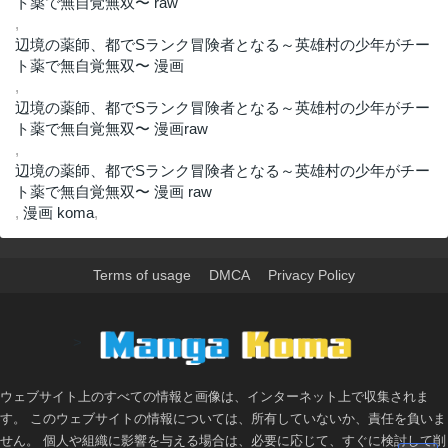
ト薬で無自覚無双〜 raw
,
辺境の薬師、都でSランク冒険者となる～英雄村の少年がチー
ト薬で無自覚無双〜 漫画
,
辺境の薬師、都でSランク冒険者となる～英雄村の少年がチー
ト薬で無自覚無双〜 漫画raw
,
辺境の薬師、都でSランク冒険者となる～英雄村の少年がチー
ト薬で無自覚無双〜 漫画 raw
,
漫画 koma
,
Terms of usage
DMCA
Privacy Policy
>
ウェブサイト上のすべての情報と画像は、インターネット上で収集されま
す。 このウェブサイトの情報については、所有していないか、責任を負いま
せん。 個人や組織に影響を与える場合は、必要に応じて、すぐに検討して削