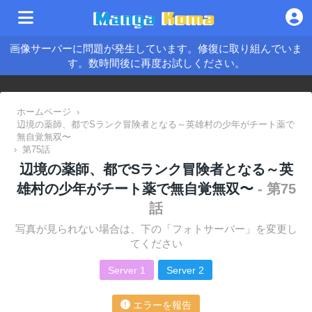
画像サーバーに問題が発生しています。修復に取り組んでいま
す。数時間後に再度お試しください。
ホームページ
›
辺境の薬師、都でSランク冒険者となる～英雄村の少年がチート薬で
無自覚無双〜
›
第75話
辺境の薬師、都でSランク冒険者となる～英
雄村の少年がチート薬で無自覚無双〜
- 第75
話
写真が見られない場合は、下の「フォトサーバー」を変更し
てください
Server 1
Server 2
エラーを報告