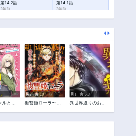
第14.2話
第14.1話
2年前
2年前
第13話
第12.2話
2年前
2年前
第11.1話
第11話
2年前
2年前
第9.2話
第9.1話
2年前
2年前
第8話
第7.2話
2年前
2年前
第6.1話
第6話
2年前
2年前
2
10
1
5.3
第4.2話
第4.1話
ャルとリ
復讐姫ローラ〜お
異世界還りのおっ
2年前
2年前
し
姉様を生贄にした
さんは終末世界で
第3話
第2話
この国はもう要ら
無双する
2年前
2年前
ない～