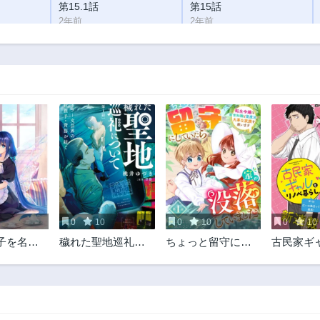
第15.1話
第15話
2年前
2年前
第13.2話
第13.1話
2年前
2年前
第12話
第11.2話
2年前
2年前
第10.1話
第10話
2年前
2年前
第8.2話
第8.1話
2年前
2年前
第7話
第6.2話
2年前
2年前
0
10
0
10
0
10
第5.1話
第5話
子を名乗
穢れた聖地巡礼に
ちょっと留守にし
古民家ギ
2年前
2年前
マリアナ
ついて
ていたら家が没落
ノベ暮ら
第3.2話
第3.1話
～
していました 転生
2年前
2年前
令嬢は前世知識と
聖魔法で大事な家
族を救います