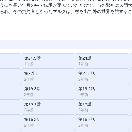
うにも長い年月の中で伝承が歪んでいただけで、当の邪神は人間
られ、その契約者となったマルクは、村を出て外の世界を旅する
第24.5話
第24話
1年前
1年前
第22話
第21.5話
2年前
2年前
第19.3話
第19.2話
2年前
2年前
第18.1話
第18話
2年前
2年前
第16.3話
第16.2話
2年前
2年前