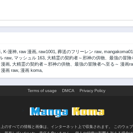
料
,
K-漫神
,
raw 漫画
,
raw1001
,
葬送のフリーレン raw
,
mangakoma01
 raw
,
マッシュル 163
,
大精霊の契約者～邪神の供物、最強の冒険者
 漫画
,
大精霊の契約者～邪神の供物、最強の冒険者へ至る～ 漫画ra
画 raw
,
漫画 koma
,
Terms of usage
DMCA
Privacy Policy
>
ト上のすべての情報と画像は、インターネット上で収集されます。 このウェ