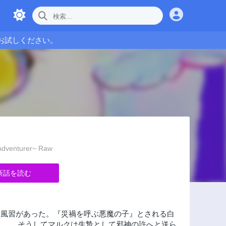
お試しください。
 Adventurer~ Raw
新話を読む
風習があった。『災禍を呼ぶ悪魔の子』とされる白
た。 そうしてマルクは生贄として邪神の許へと送ら