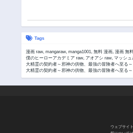
Tags
漫画 raw
,
mangaraw
,
manga1001
,
無料 漫画
,
漫画 無
僕のヒーローアカデミア raw
,
アオアシ raw
,
マッシュル
大精霊の契約者～邪神の供物、最強の冒険者へ至る～
大精霊の契約者～邪神の供物、最強の冒険者へ至る～ 漫
ウェブサイ