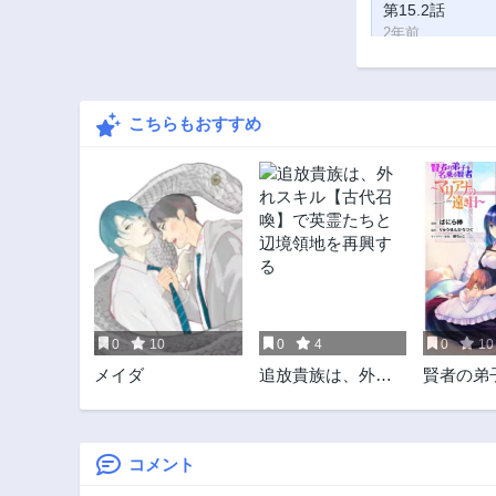
第15.2話
2年前
第14話
2年前
こちらもおすすめ
第12.1話
2年前
第10.2話
2年前
第9話
2年前
第7.1話
2年前
0
10
0
4
0
10
第5.2話
メイダ
追放貴族は、外れ
賢者の弟
2年前
スキル【古代召
る賢者～
第4話
喚】で英霊たちと
の遠き日
2年前
辺境領地を再興す
る
コメント
第1話
2年前