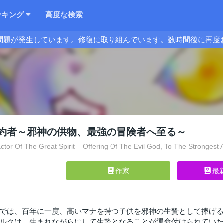
ンキング
高度な検索
問題が発生しています。修復に取り組んでいます。数時間後に再度
約者～邪神の供物、最強の冒険者へ至る～
tor Of The Great Spirit – Offering Of The Evil God, To The Strongest
作家
最
では、百年に一度、高いマナを持つ子供を邪神の生贄として捧げる
ルクは、生まれながらにして生贄となることが運命付けられてい