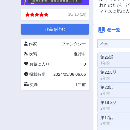
れたのだが、ど
ィアスに気に入
10
/
10
(
10
)
作品を読む
巻一覧
作家
ファンタジー
状態
進行中
第25話
1年前
お気に入り
0
第22.5話
掲載時期
2024/03/06 06:06
2年前
更新
1年前
第20話
2年前
第18.2話
2年前
第17話
2年前