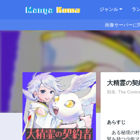
ジャンル
ラ
画像サーバーに
大精霊の契
別名: The Contrac
あらすじ
ある秘境の村
髪を持つ少年マ