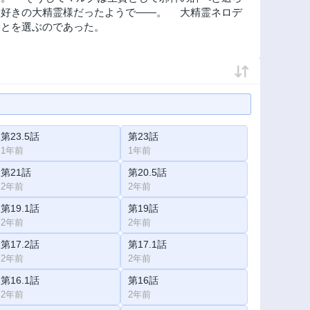
大好きの大精霊様だったようで――。 大精霊ネロデ
ことを選ぶのであった。
第23.5話
第23話
1年前
1年前
第21話
第20.5話
2年前
2年前
第19.1話
第19話
2年前
2年前
第17.2話
第17.1話
2年前
2年前
第16.1話
第16話
2年前
2年前