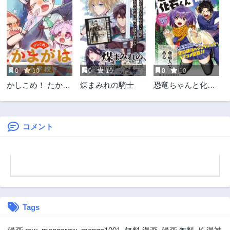
0
10
0
10
0
10
かしこめ！ たかま
煤まみれの騎士
恐竜ちゃんと化石
がはら小学校
くん
コメント
Tags