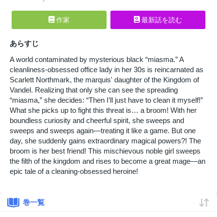
作家
最新話を読む
あらすじ
A world contaminated by mysterious black “miasma.” A
cleanliness-obsessed office lady in her 30s is reincarnated as
Scarlett Northmark, the marquis' daughter of the Kingdom of
Vandel. Realizing that only she can see the spreading
“miasma,” she decides: “Then I’ll just have to clean it myself!”
What she picks up to fight this threat is… a broom! With her
boundless curiosity and cheerful spirit, she sweeps and
sweeps and sweeps again—treating it like a game. But one
day, she suddenly gains extraordinary magical powers?! The
broom is her best friend! This mischievous noble girl sweeps
the filth of the kingdom and rises to become a great mage—an
epic tale of a cleaning-obsessed heroine!
巻一覧