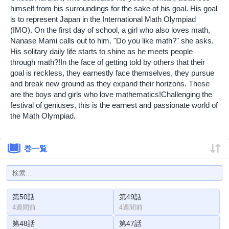
himself from his surroundings for the sake of his goal. His goal
is to represent Japan in the International Math Olympiad
(IMO). On the first day of school, a girl who also loves math,
Nanase Mami calls out to him. "Do you like math?" she asks.
His solitary daily life starts to shine as he meets people
through math?!In the face of getting told by others that their
goal is reckless, they earnestly face themselves, they pursue
and break new ground as they expand their horizons. These
are the boys and girls who love mathematics!Challenging the
festival of geniuses, this is the earnest and passionate world of
the Math Olympiad.
巻一覧
第50話
第49話
4週間前
4週間前
第48話
第47話