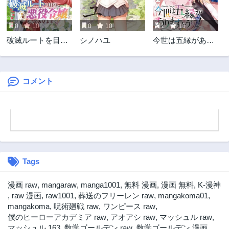
第30話
第29話
3ヶ月前
3ヶ月前
0
10
0
10
1
10
第28話
第27話
破滅ルートを目指
シノハユ
今世は五縁があり
3ヶ月前
3ヶ月前
し、完璧な悪役令
ますように!
第26話
第25話
嬢になってみせま
3ヶ月前
3ヶ月前
すっ!～推しのため
当て馬をやり遂げ
コメント
第24話
第23話
たいのに、無愛想
3ヶ月前
3ヶ月前
な護衛騎士様がや
第22話
たらと絡んできま
す～
3ヶ月前
Tags
漫画 raw
,
mangaraw
,
manga1001
,
無料 漫画
,
漫画 無料
,
K-漫神
,
raw 漫画
,
raw1001
,
葬送のフリーレン raw
,
mangakoma01
,
mangakoma
,
呪術廻戦 raw
,
ワンピース raw
,
僕のヒーローアカデミア raw
,
アオアシ raw
,
マッシュル raw
,
マッシュル 163
,
数学ゴールデン raw
,
数学ゴールデン 漫画
,