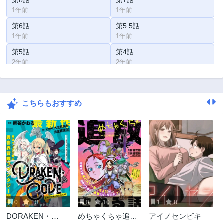
第8話
第7話
1年前
1年前
第6話
第5.5話
1年前
1年前
第5話
第4話
2年前
2年前
第3話
第2話
2年前
2年前
こちらもおすすめ
第1話
2年前
0
10
0
10
1
8
DORAKEN・
めちゃくちゃ追放
アイノセンビキ