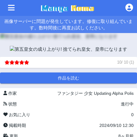
画像サーバーに問題が発生しています。修復に取り組んでいま
す。数時間後に再度お試しください。
10
/
10
(
1
)
作品を読む
作家
ファンタジー
少女
Updating
Alpha Polis
状態
進行中
お気に入り
0
掲載時期
2024/09/10 12:30
更新
8ヶ月前