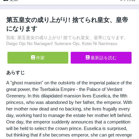
第五皇女の成り上がり! 捨てられ皇女、皇帝
になります
別名: 第五皇女の成り上がり! 捨てられ皇女、皇帝になります,
Daigo Ojo No Nariagari! Suterare Ojo, Kotei Ni Narimasu
作家
最新話を読む
あらすじ
A "ghost mansion" on the outskirts of the imperial palace of the
great power, the Tserbakia Empire - the Palace of Verdant
Greenery. In this dilapidated mansion lives Euselica, the fifth
princess, who was abandoned by her father, the emperor. With
her mother now dead and no backing, she lives frugally every
day, working hard to manage the estate her mother left behind.
One day, the emperor suddenly announces that a competition
will be held to select the crown prince. Euselica is surprised,
but thinking that if she becomes emperor, she can get revenge