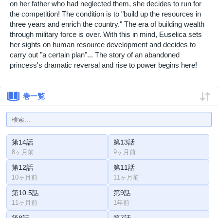
on her father who had neglected them, she decides to run for
the competition! The condition is to "build up the resources in
three years and enrich the country." The era of building wealth
through military force is over. With this in mind, Euselica sets
her sights on human resource development and decides to
carry out "a certain plan"... The story of an abandoned
princess's dramatic reversal and rise to power begins here!
巻一覧
第14話
第13話
8ヶ月前
9ヶ月前
第12話
第11話
10ヶ月前
11ヶ月前
第10.5話
第9話
11ヶ月前
1年前