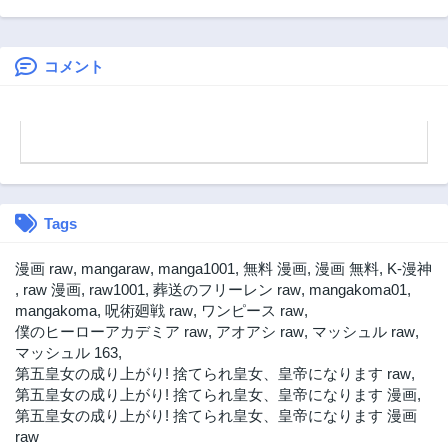
CODE 訳ありの竜
される話
と呪われた姫
コメント
Tags
漫画 raw
,
mangaraw
,
manga1001
,
無料 漫画
,
漫画 無料
,
K-漫神
,
raw 漫画
,
raw1001
,
葬送のフリーレン raw
,
mangakoma01
,
mangakoma
,
呪術廻戦 raw
,
ワンピース raw
,
僕のヒーローアカデミア raw
,
アオアシ raw
,
マッシュル raw
,
マッシュル 163
,
第五皇女の成り上がり! 捨てられ皇女、皇帝になります raw
,
第五皇女の成り上がり! 捨てられ皇女、皇帝になります 漫画
,
第五皇女の成り上がり! 捨てられ皇女、皇帝になります 漫画
raw