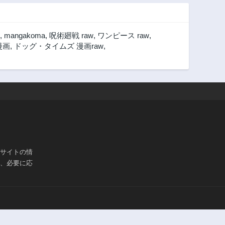
,
mangakoma
,
呪術廻戦 raw
,
ワンピース raw
,
漫画
,
ドッグ・タイムズ 漫画raw
,
ブサイトの情
は、必要に応