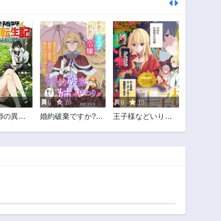
0
10
0
10
師の異世
婚約破棄ですか?は
王子様などいりま
い喜んで。だって
せん！ ～脇役の金
僕は姉の代わりで
持ち悪女に転生し
すから!
ていたので、今世
では贅沢三昧に過
ごします～