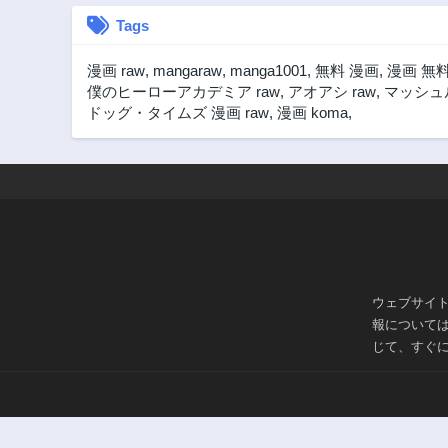
Tags
漫画 raw
,
mangaraw
,
manga1001
,
無料 漫画
,
漫画 無
僕のヒーローアカデミア raw
,
アオアシ raw
,
マッシュル
ドッグ・タイムズ 漫画 raw
,
漫画 koma
,
ウェブサイ
報について
じて、すぐ