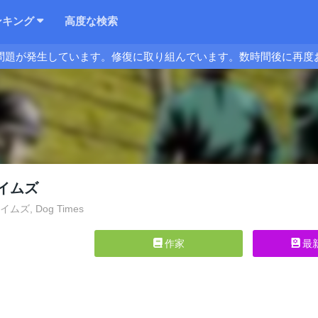
ンキング
高度な検索
問題が発生しています。修復に取り組んでいます。数時間後に再度
イムズ
ムズ, Dog Times
作家
最