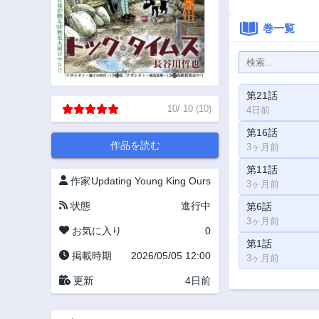
巻一覧
第21話
10
/
10
(
10
)
4日前
第16話
作品を読む
3ヶ月前
第11話
作家
Updating
Young King Ours
3ヶ月前
状態
進行中
第6話
3ヶ月前
お気に入り
0
第1話
掲載時期
2026/05/05 12:00
3ヶ月前
更新
4日前