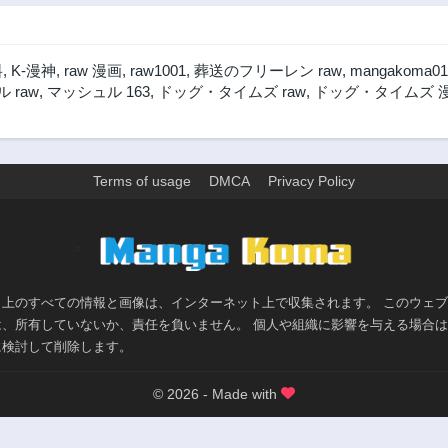
料
,
K-漫神
,
raw 漫画
,
raw1001
,
葬送のフリーレン raw
,
mangakoma01
 raw
,
マッシュル 163
,
ドッグ・タイムズ raw
,
ドッグ・タイムズ 
Terms of usage
DMCA
Privacy Policy
>
ト上のすべての情報と画像は、インターネット上で収集されます。 このウェ
は、所有していないか、責任を負いません。 個人や組織に影響を与える場合
に検討して削除します。
© 2026 - Made with