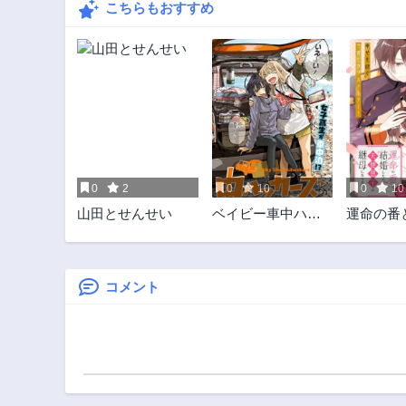
こちらもおすすめ
0
2
0
10
0
10
山田とせんせい
ベイビー車中ハッ
運命の番
カーズ
たら
コメント