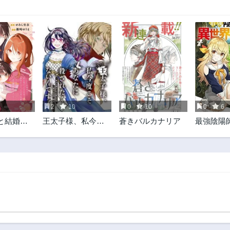
2
10
0
10
0
6
と結婚し
王太子様、私今度
蒼きバルカナリア
最強陰陽
こそあなたに殺さ
界転生記
れたくないんで
す〜聖女に嵌めら
れた貧乏令嬢、二
度目は串刺し回避
します！〜