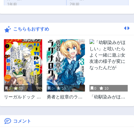
1年前
2年前
第2.1話
第1話
2年前
2年前
こちらもおすすめ
0
10
0
10
0
10
リーガルドック 医
勇者と紋章のラグ
「幼馴染みがほし
療弁護士アラタの
ナロク
い」と呟いたらよ
証明
く一緒に遊ぶ女友
達の様子が変にな
ったんだが
コメント