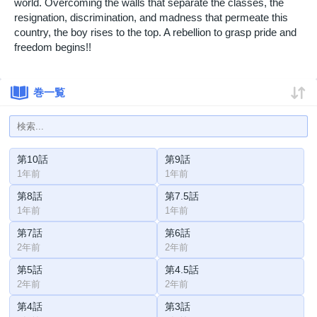
world. Overcoming the walls that separate the classes, the
resignation, discrimination, and madness that permeate this
country, the boy rises to the top. A rebellion to grasp pride and
freedom begins!!
巻一覧
第10話
第9話
1年前
1年前
第8話
第7.5話
1年前
1年前
第7話
第6話
2年前
2年前
第5話
第4.5話
2年前
2年前
第4話
第3話