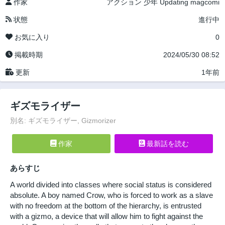
作家
アクション
少年
Updating
magcomi
状態
進行中
お気に入り
0
掲載時期
2024/05/30 08:52
更新
1年前
ギズモライザー
別名: ギズモライザー, Gizmorizer
作家
最新話を読む
あらすじ
A world divided into classes where social status is considered
absolute. A boy named Crow, who is forced to work as a slave
with no freedom at the bottom of the hierarchy, is entrusted
with a gizmo, a device that will allow him to fight against the