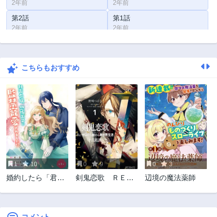
2年前
2年前
第2話
第1話
2年前
2年前
こちらもおすすめ
1
10
0
9
0
3
婚約したら「君は
剣鬼恋歌 ＲＥ：
辺境の魔法薬師
何もしなくてい
ゼロから始める異
い」と言われまし
世界生活†真銘譚
た 殿下の溺愛はわ
かりにくい!
コメント