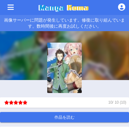
画像サーバーに問題が発生しています。修復に取り組んでいま
す。数時間後に再度お試しください。
10
/
10
(
10
)
作品を読む