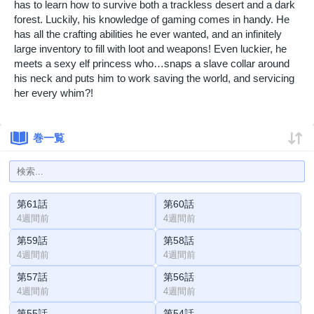
has to learn how to survive both a trackless desert and a dark
forest. Luckily, his knowledge of gaming comes in handy. He
has all the crafting abilities he ever wanted, and an infinitely
large inventory to fill with loot and weapons! Even luckier, he
meets a sexy elf princess who…snaps a slave collar around
his neck and puts him to work saving the world, and servicing
her every whim?!
巻一覧
第61話
第60話
4週間前
4週間前
第59話
第58話
4週間前
4週間前
第57話
第56話
4週間前
4週間前
第55話
第54話