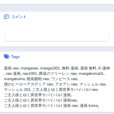
放聖女】応援(いい
えし～トイチって
第37話
第36話
ね)や祈り(スパチ
最初に言ったよな?
4週間前
4週間前
ャ)が力になるので
～
動画配信やってみ
コメント
第35話
第34話
ます!【異世界⇒日
4週間前
4週間前
本】
第33話
第32話
4週間前
4週間前
第31.5話
第31話
4週間前
4週間前
Tags
第30話
第29話
4週間前
4週間前
漫画 raw
,
mangaraw
,
manga1001
,
無料 漫画
,
漫画 無料
,
K-漫神
第28話
第27話
,
raw 漫画
,
raw1001
,
葬送のフリーレン raw
,
mangakoma01
,
4週間前
4週間前
mangakoma
,
呪術廻戦 raw
,
ワンピース raw
,
僕のヒーローアカデミア raw
,
アオアシ raw
,
マッシュル raw
,
第26話
第25話
マッシュル 163
,
ご主人様とゆく異世界サバイバル! raw
,
4週間前
4週間前
ご主人様とゆく異世界サバイバル! 漫画
,
第24.2話
第24.1話
ご主人様とゆく異世界サバイバル! 漫画raw
,
4週間前
4週間前
ご主人様とゆく異世界サバイバル! 漫画 raw
,
漫画 koma
,
第23話
第22話