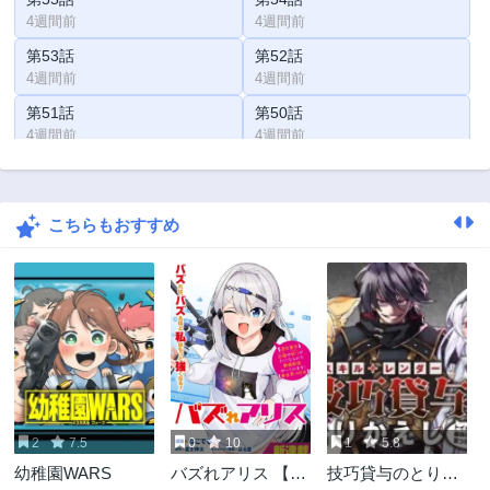
4週間前
4週間前
第53話
第52話
4週間前
4週間前
第51話
第50話
4週間前
4週間前
第49話
第48話
4週間前
4週間前
こちらもおすすめ
第47話
第46話
4週間前
4週間前
第45話
第44話
4週間前
4週間前
第43話
第42話
4週間前
4週間前
第41話
第40話
4週間前
4週間前
2
7.5
0
10
1
5.8
第39話
第38話
幼稚園WARS
バズれアリス 【追
技巧貸与のとりか
4週間前
4週間前