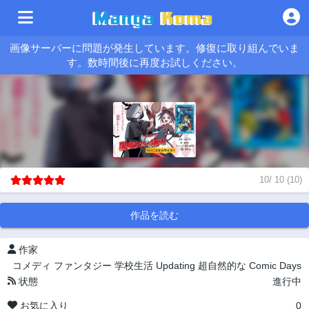
画像サーバーに問題が発生しています。修復に取り組んでいま
す。数時間後に再度お試しください。
10
/
10
(
10
)
作品を読む
作家
コメディ
ファンタジー
学校生活
Updating
超自然的な
Comic Days
状態
進行中
お気に入り
0