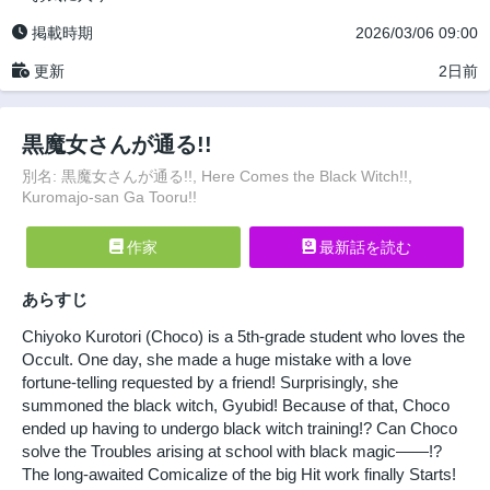
掲載時期
2026/03/06 09:00
更新
2日前
黒魔女さんが通る!!
別名: 黒魔女さんが通る!!, Here Comes the Black Witch!!,
Kuromajo-san Ga Tooru!!
作家
最新話を読む
あらすじ
Chiyoko Kurotori (Choco) is a 5th-grade student who loves the
Occult. One day, she made a huge mistake with a love
fortune-telling requested by a friend! Surprisingly, she
summoned the black witch, Gyubid! Because of that, Choco
ended up having to undergo black witch training!? Can Choco
solve the Troubles arising at school with black magic――!?
The long-awaited Comicalize of the big Hit work finally Starts!