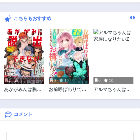
第1話
5ヶ月前
こちらもおすすめ
0
9
0
10
0
10
あかがみんは脱出
お前呼ばわりで婚
アルマちゃんは家
できない
約破棄？隣国で自
族になりたいZ
由を謳歌するので
どうぞお構いな
く！～追放令嬢、
コメント
実は最強精霊師で
した～