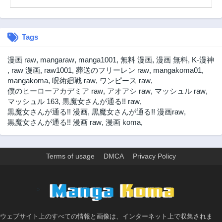
Tags
漫画 raw
,
mangaraw
,
manga1001
,
無料 漫画
,
漫画 無料
,
K-漫神
,
raw 漫画
,
raw1001
,
葬送のフリーレン raw
,
mangakoma01
,
mangakoma
,
呪術廻戦 raw
,
ワンピース raw
,
僕のヒーローアカデミア raw
,
アオアシ raw
,
マッシュル raw
,
マッシュル 163
,
黒魔女さんが通る!! raw
,
黒魔女さんが通る!! 漫画
,
黒魔女さんが通る!! 漫画raw
,
黒魔女さんが通る!! 漫画 raw
,
漫画 koma
,
Terms of usage
DMCA
Privacy Policy
>
ウェブサイト上のすべての情報と画像は、インターネット上で収集されま