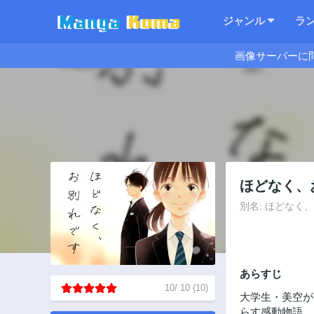
ジャンル
ラ
画像サーバーに
ほどなく、
別名: ほどなく、お
あらすじ
10
/
10
(
10
)
大学生・美空が
らす感動物語。