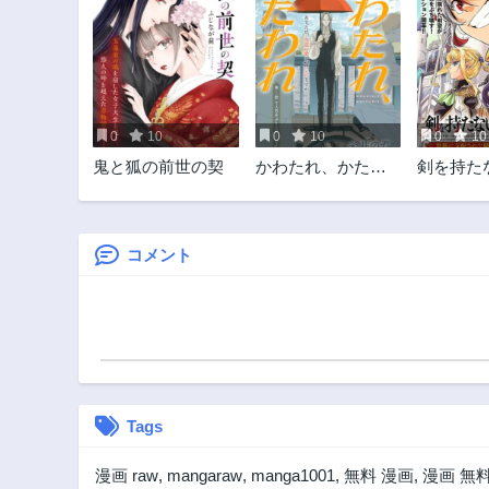
0
10
0
10
0
10
鬼と狐の前世の契
かわたれ、かたわ
剣を持た
れ
聖、貴族
れた騎士
双する
コメント
Tags
漫画 raw
,
mangaraw
,
manga1001
,
無料 漫画
,
漫画 無