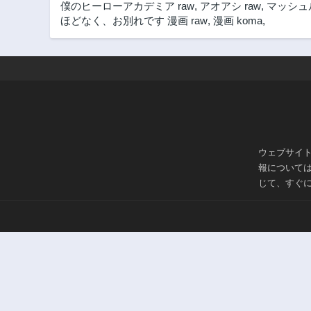
僕のヒーローアカデミア raw
,
アオアシ raw
,
マッシュル
ほどなく、お別れです 漫画 raw
,
漫画 koma
,
ウェブサイ
報について
じて、すぐ