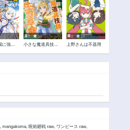
0
10
0
10
園に強制
小さな魔道具技師
上野さんは不器用
た最強の
のらくらく生産革
ライダー
命～なんでも作れ
くほど田
るチートジョブで
第二の人生謳歌す
る～
,
mangakoma
,
呪術廻戦 raw
,
ワンピース raw
,