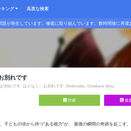
ンキング
高度な検索
問題が発生しています。修復に取り組んでいます。数時間後に再度
お別れです
別れです, ほどなく、お別れです, Hodonaku, Owakare desu
作家
最
、子どもの頃から持つ”ある能力”が、 最後の瞬間の奇跡を起こす。