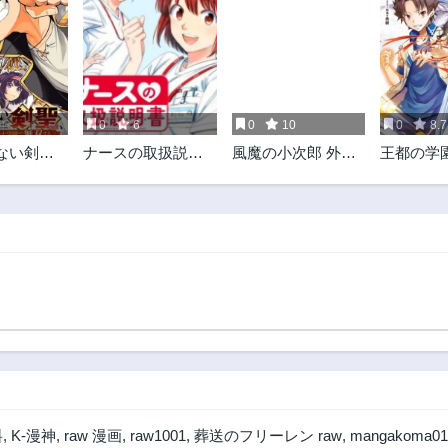
0
6
0
10
0
8.7
ない剣
ナースの取扱説明
風魔の小次郎 外伝
王都の学
に支配さ
書(トリセツ)
飛鳥無明帖
連行され
学園で無
ドラゴン
は超が付
舎者
料
,
K-漫神
,
raw 漫画
,
raw1001
,
葬送のフリーレン raw
,
mangakoma01