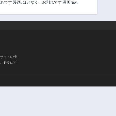
れです 漫画
,
ほどなく、お別れです 漫画raw
,
ブサイトの情
は、必要に応