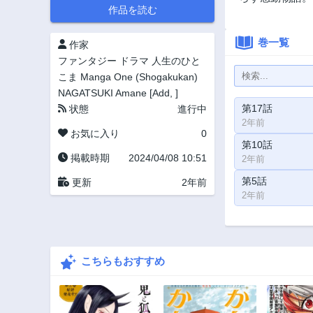
作品を読む
巻一覧
作家
ファンタジー
ドラマ
人生のひと
こま
Manga One (Shogakukan)
NAGATSUKI Amane [Add, ]
第17話
状態
進行中
2年前
お気に入り
0
第10話
掲載時期
2024/04/08 10:51
2年前
第5話
更新
2年前
2年前
こちらもおすすめ