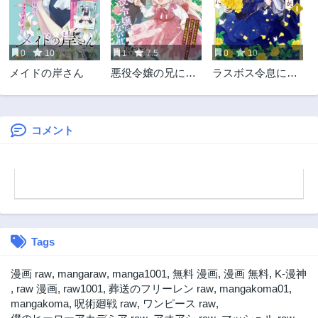
8ヶ月前
9ヶ月前
第4.3話
第4.2話
9ヶ月前
10ヶ月前
0
10
1
7.5
0
10
第4.1話
第3.3話
メイドの岸さん
悪役令嬢の兄に転
ラスボス令息に殺
10ヶ月前
11ヶ月前
生しました
される義姉です
第3.2話
第3.1話
が、彼を好きにな
11ヶ月前
1年前
ってしまいまし
た。
コメント
第2.3話
第2.2話
3ヶ月前
3ヶ月前
第2.1話
第1.2話
1年前
1年前
第1.1話
1年前
Tags
漫画 raw
,
mangaraw
,
manga1001
,
無料 漫画
,
漫画 無料
,
K-漫神
,
raw 漫画
,
raw1001
,
葬送のフリーレン raw
,
mangakoma01
,
mangakoma
,
呪術廻戦 raw
,
ワンピース raw
,