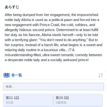
あらすじ
After being dumped from her engagement, the impoverished
noble lady Alisha is used as a political pawn and forced into a
new engagement with Prince Craid, the cold, ruthless, and
allegedly hideous second prince. Determined to at least fulfill
her duty as his fiancée, Alisha steels herself—only to be told
with a terrifying glare: "You don't need to do anything." But to
her surprise, instead of a harsh life, what begins is a sweet and
relaxing daily routine in a luxurious villa…!? A
misunderstanding-filled, ultra-sweet romantic comedy between
a desperate noble lady and a socially awkward prince!
巻一覧
第11.1話
第10.2話
3日前
2週間前