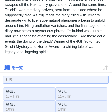
scraped off the Kuki family gravestone. Around the same time,
Teiichi’s wartime diary arrives, sent from the place where he
supposedly died. As Yuji reads the diary, filled with Teiichi’s
desperate will to live, supernatural phenomena begin to unfold
around him. His grandfather vanishes, and the final page of the
diary now bears a mysterious phrase: “Hikuidōri wo kuu bimi
nari” (“It is the taste of eating the cassowary”). Are these eerie
events the doing of the dead? Winner of the 40th Yokomizo
Seishi Mystery and Horror Award—a chilling tale of war,
legacy, and lingering spirits.
巻一覧
第6話
第5話
10ヶ月前
11ヶ月前
第4話
第3話
1年前
1年前