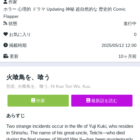
作家
ホラー
心理的
ドラマ
Updating
神秘
超自然的な
歴史的
Comic
Flapper
状態
進行中
お気に入り
0
掲載時期
2025/05/12 12:00
更新
10ヶ月前
火喰鳥を、喰う
別名: 火喰鳥を、喰う, Hi Kue Tori Wo, Kuu
作家
最新話を読む
あらすじ
Two strange incidents occur in the life of Yuji Kuki, who resides
in Shinshu. The name of his great-uncle, Teiichi—who died
during the final stages of World War II—has been mysteriously