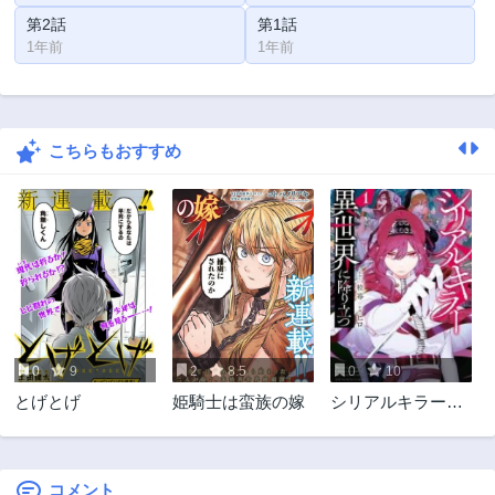
第2話
第1話
1年前
1年前
こちらもおすすめ
0
9
2
8.5
0
10
とげとげ
姫騎士は蛮族の嫁
シリアルキラー異
世界に降り立つ
コメント