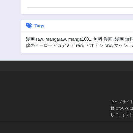
2年前
第64話
2年前
Tags
第59話
2年前
漫画 raw
,
mangaraw
,
manga1001
,
無料 漫画
,
漫画 無
第54話
僕のヒーローアカデミア raw
,
アオアシ raw
,
マッシュル
2年前
第49話
2年前
第44話
2年前
第39話
2年前
ウェブサイ
第34話
報について
2年前
じて、すぐ
第29話
2年前