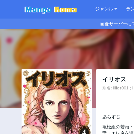
ジャンル
ラ
画像サーバーに
イリオス
別名: Illios001 ; Il
あらすじ
亀松組の若頭・
妻・エレネを連