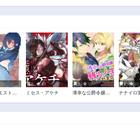
第108話
第107話
1年前
1年前
第103話
第102話
1年前
1年前
第98話
第97話
2年前
2年前
第93話
第92話
2年前
2年前
第88話
第87話
2年前
2年前
0
10
0
10
1
10
第83話
第82話
エスト～
ミセス・アケチ
薄幸な公爵令嬢
ナナイロ
2年前
2年前
子、紳士
（病弱）に、残り
英雄譚ー
第78話
第77話
RPG世界
の人生を託されま
失った俺
2年前
2年前
なる～
して 前世が筋肉
を極めて
喪女なので、皇子
至るー
第73話
第72話
さまの求愛には気
2年前
2年前
づけません!?
第68話
第67話