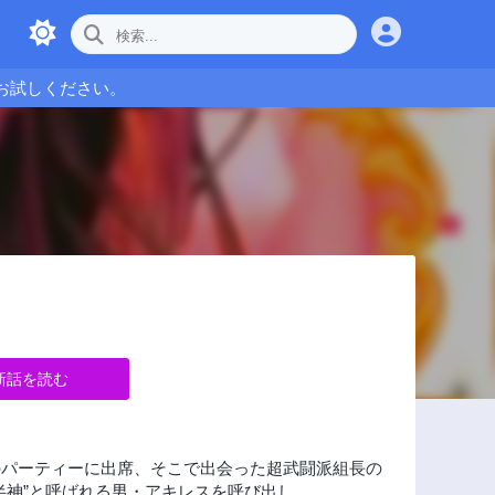
お試しください。
新話を読む
のパーティーに出席、そこで出会った超武闘派組長の
半神”と呼ばれる男・アキレスを呼び出し…