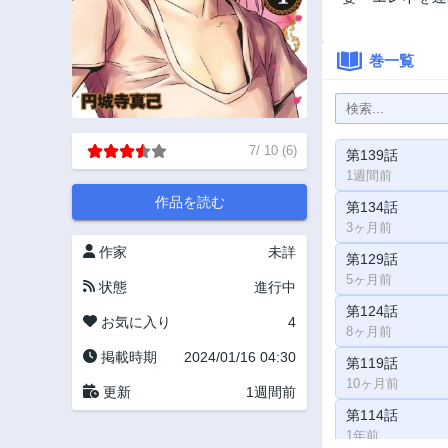
巻一覧
7
/
10
(
6
)
第139話
1週間前
作品を読む
第134話
3ヶ月前
作家
未詳
第129話
5ヶ月前
状態
進行中
第124話
お気に入り
4
8ヶ月前
掲載時期
2024/01/16 04:30
第119話
10ヶ月前
更新
1週間前
第114話
1年前