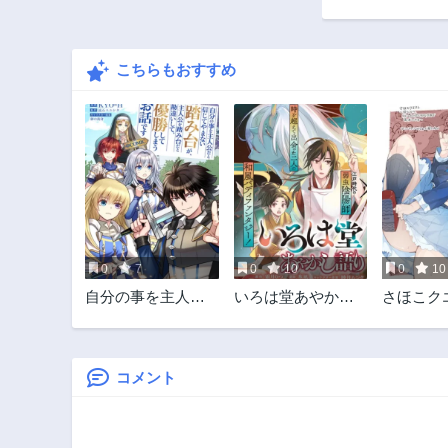
第109話
1年前
こちらもおすすめ
第104話
1年前
第99話
1年前
第94話
2年前
第89話
2年前
0
7
0
10
0
10
第84話
自分の事を主人公
いろは堂あやかし
さほこク
2年前
だと信じてやまな
語り
陰キャ女
第79話
い踏み台が、主人
向け同人
2年前
公を踏み台だと勘
で勇者に
違いして、優勝し
コメント
第74話
てしまうお話です
2年前
@COMIC
第69話