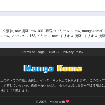
2年前
2年前
第63話
第62話
2年前
2年前
第58話
第57話
2年前
2年前
料
,
K-漫神
,
raw 漫画
,
raw1001
,
葬送のフリーレン raw
,
mangakoma01
第53話
第52話
 raw
,
マッシュル 163
,
イリオス raw
,
イリオス 漫画
,
イリオス 漫画
2年前
2年前
第48話
第47話
2年前
2年前
Terms of usage
DMCA
Privacy Policy
第43話
第42話
2年前
2年前
>
第38話
第37話
2年前
2年前
ト上のすべての情報と画像は、インターネット上で収集されます。 このウェ
第33話
第32話
は、所有していないか、責任を負いません。 個人や組織に影響を与える場合
2年前
2年前
に検討して削除します。
第28話
第27話
2年前
2年前
© 2026 - Made with