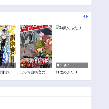
第106話
第105話
1年前
1年前
第101話
第100話
1年前
1年前
第96話
第95話
2年前
2年前
第91話
第90話
2年前
2年前
第86話
第85話
2年前
2年前
0
10
0
6
第81話
第80話
雷術師の
ぼっち自衛官の異
無敗のふたり
2年前
2年前
すべてを
世界奮戦記
第76話
第75話
、雷魔術
2年前
2年前
最強へと
第71話
第70話
2年前
2年前
第66話
第65話