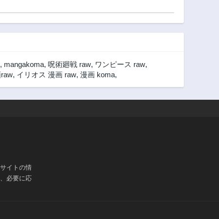
2年前
2年前
第61話
第60話
2年前
2年前
第56話
第55話
2年前
2年前
,
mangakoma
,
呪術廻戦 raw
,
ワンピース raw
,
第51話
第50話
raw
,
イリオス 漫画 raw
,
漫画 koma
,
2年前
2年前
第46話
第45話
2年前
2年前
第41話
第40話
2年前
2年前
第36話
第35話
2年前
2年前
ブサイトの情
第31話
第30話
は、必要に応
2年前
2年前
第26話
第25話
2年前
2年前