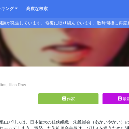
ンキング
高度な検索
問題が発生しています。修復に取り組んでいます。数時間後に再度
lios, Illios Raw
作家
最
亀山パリスは、日本最大の任侠組織・朱維屋会（あかいやかい）
れ去ってしまう。激怒した朱維屋会会長は、パリスを追うために“