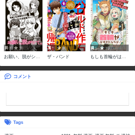
0
10
1
10
1
10
お願い、脱がシ
ザ・バンド
もしも首輪がはず
て。
せたならば
コメント
Tags