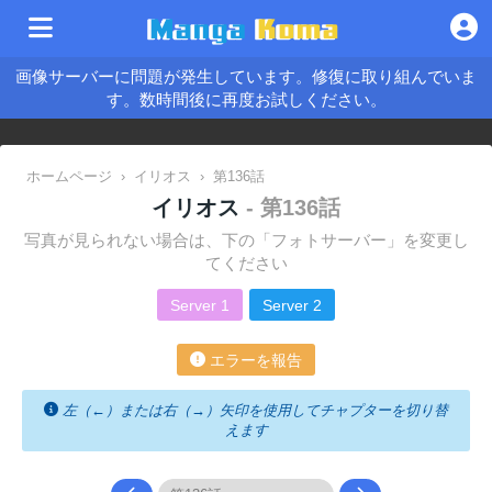
画像サーバーに問題が発生しています。修復に取り組んでいま
す。数時間後に再度お試しください。
ホームページ
›
イリオス
›
第136話
イリオス
- 第136話
写真が見られない場合は、下の「フォトサーバー」を変更し
てください
Server 1
Server 2
エラーを報告
左（←）または右（→）矢印を使用してチャプターを切り替
えます