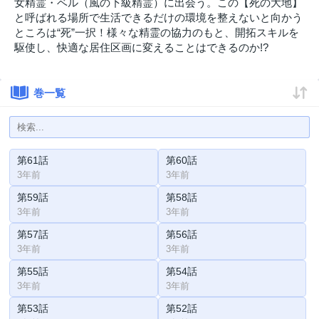
女精霊・ベル（風の下級精霊）に出会う。この【死の大地】
と呼ばれる場所で生活できるだけの環境を整えないと向かう
ところは“死”一択！様々な精霊の協力のもと、開拓スキルを
駆使し、快適な居住区画に変えることはできるのか!?
巻一覧
第61話
第60話
3年前
3年前
第59話
第58話
3年前
3年前
第57話
第56話
3年前
3年前
第55話
第54話
3年前
3年前
第53話
第52話