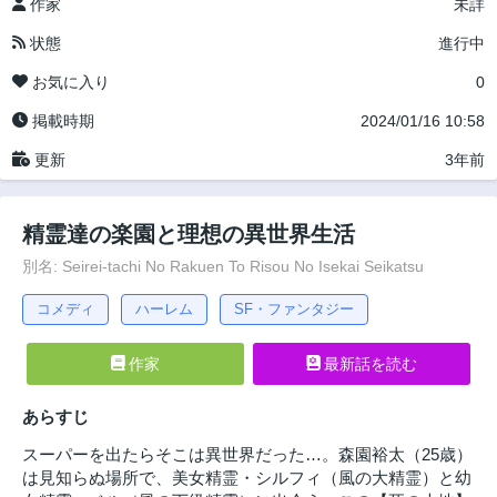
作家
未詳
状態
進行中
お気に入り
0
掲載時期
2024/01/16 10:58
更新
3年前
精霊達の楽園と理想の異世界生活
別名: Seirei-tachi No Rakuen To Risou No Isekai Seikatsu
コメディ
ハーレム
SF・ファンタジー
作家
最新話を読む
あらすじ
スーパーを出たらそこは異世界だった…。森園裕太（25歳）
は見知らぬ場所で、美女精霊・シルフィ（風の大精霊）と幼