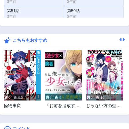
3年前
3年前
第51話
第50話
3年前
3年前
第49話
第48話
3年前
3年前
こちらもおすすめ
第47話
第46話
3年前
3年前
第45話
第44話
3年前
3年前
第43話
第42話
3年前
3年前
第41話
第40話
3年前
3年前
0
6.5
0
9
0
10
第39話
第38話
怪物事変
「お前を追放す
じゃない方の聖女
3年前
3年前
る」追放されたの
と勇者～あれ、私
第37.5話
第37話
は俺ではなく無口
たちって本当に
3年前
3年前
な魔法少女でした
『じゃない方』?～
コメント