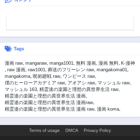
第36話
第35話
3年前
3年前
第34話
第33話
3年前
3年前
第32話
第31話
3年前
3年前
Tags
第30話
第29話
3年前
3年前
漫画 raw
,
mangaraw
,
manga1001
,
無料 漫画
,
漫画 無料
,
K-漫神
第28話
第27話
,
raw 漫画
,
raw1001
,
葬送のフリーレン raw
,
mangakoma01
,
3年前
3年前
mangakoma
,
呪術廻戦 raw
,
ワンピース raw
,
僕のヒーローアカデミア raw
,
アオアシ raw
,
マッシュル raw
,
第26話
第25話
マッシュル 163
,
精霊達の楽園と理想の異世界生活 raw
,
3年前
3年前
精霊達の楽園と理想の異世界生活 漫画
,
第24.5話
第24話
精霊達の楽園と理想の異世界生活 漫画raw
,
3年前
3年前
精霊達の楽園と理想の異世界生活 漫画 raw
,
漫画 koma
,
第23話
第22話
3年前
3年前
Terms of usage
DMCA
Privacy Policy
第21話
第20話
3年前
3年前