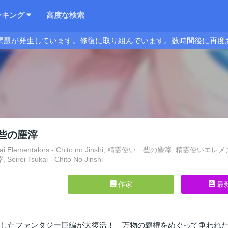
ンキング
高度な検索
問題が発生しています。修復に取り組んでいます。数時間後に再度
些の塵滓
ukai Elementalors - Chito no Jinshi, 精霊使い 些の塵滓, 精霊使いエレメンタ
ei Tsukai - Chito No Jinshi
作家
最
トしたファンタジー巨編が大復活！ 万物の覇権をめぐって争われ