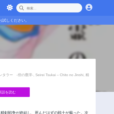
お試しください。
ラー -些の塵滓-, Seirei Tsukai – Chito no Jinshi, 精
新話を読む
た精剣戦争が終結し、死んだはずの戦士が蘇った。次