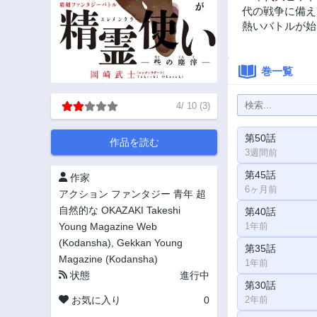
代の戦争に備え
熱いバトルが始ま
巻一覧
4
/
10
(
3
)
第50話
作品を読む
3週間前
第45話
作家
6ヶ月前
アクション
ファンタジー
青年
超
自然的な
OKAZAKI Takeshi
第40話
Young Magazine Web
1年前
(Kodansha), Gekkan Young
第35話
Magazine (Kodansha)
1年前
状態
進行中
第30話
お気に入り
0
2年前