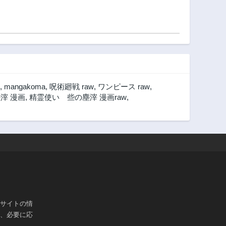
がおかしい～
,
mangakoma
,
呪術廻戦 raw
,
ワンピース raw
,
滓 漫画
,
精霊使い 些の塵滓 漫画raw
,
ブサイトの情
は、必要に応