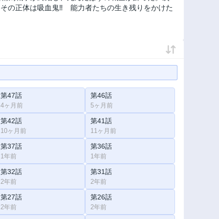
その正体は吸血鬼‼ 能力者たちの生き残りをかけた
第47話
第46話
4ヶ月前
5ヶ月前
第42話
第41話
10ヶ月前
11ヶ月前
第37話
第36話
1年前
1年前
第32話
第31話
2年前
2年前
第27話
第26話
2年前
2年前