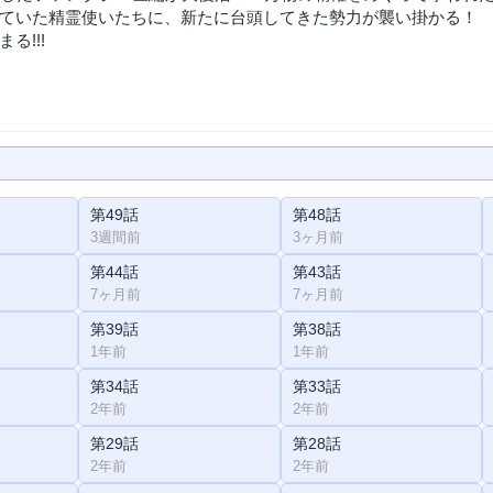
ていた精霊使いたちに、新たに台頭してきた勢力が襲い掛かる！ 
る!!!
第49話
第48話
3週間前
3ヶ月前
第44話
第43話
7ヶ月前
7ヶ月前
第39話
第38話
1年前
1年前
第34話
第33話
2年前
2年前
第29話
第28話
2年前
2年前