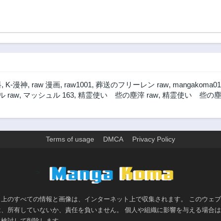
料
,
K-漫神
,
raw 漫画
,
raw1001
,
葬送のフリーレン raw
,
mangakoma01
 raw
,
マッシュル 163
,
精霊使い 些の塵滓 raw
,
精霊使い 些の塵
Terms of usage
DMCA
Privacy Policy
>
ト上のすべての情報と画像は、インターネット上で収集されます。 このウェ
は、所有していないか、責任を負いません。 個人や組織に影響を与える場合
に検討して削除します。