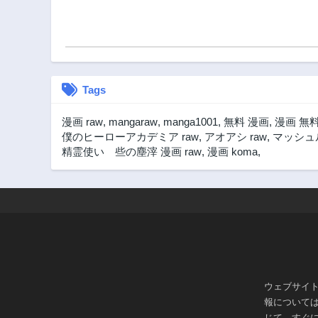
Tags
漫画 raw
,
mangaraw
,
manga1001
,
無料 漫画
,
漫画 無
僕のヒーローアカデミア raw
,
アオアシ raw
,
マッシュル
精霊使い 些の塵滓 漫画 raw
,
漫画 koma
,
ウェブサイ
報について
じて、すぐ