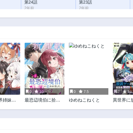
第24話
第23話
2年前
2年前
第19話
第18話
2年前
2年前
第14話
第13話
2年前
2年前
第9話
第8話
2年前
2年前
第4話
第3話
2年前
2年前
0
10
0
7.5
2
10
界姉妹が
最恐辺境伯に拾わ
ゆめねこねくと
異世界に
い！
れました、小鳥(=
理論を持
悪女?)です
ら世界最
る説