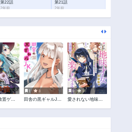
第22話
第21話
2年前
2年前
第17話
第16話
2年前
2年前
第12話
第11話
2年前
2年前
第7話
第6話
2年前
2年前
第2話
第1話
2年前
2年前
1
8
0
10
放置ゲー
田舎の黒ギャルJK
愛されない地味才
ち込んだ
と結婚しました
女なので、気まま
強になれ
な辺境暮らしを楽
しみます～離婚予
定の契約妻のはず
が、旦那様の様子