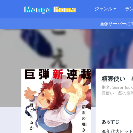
ジャンル
ラ
画像サーバーに
精霊使い 
別名: Seirei Ts
霊使い 些の塵滓, Seir
あらすじ
90年代大ヒッ