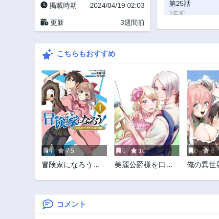
第25話
掲載時期
2024/04/19 02:03
2年前
更新
3週間前
第20話
2年前
こちらもおすすめ
第15話
2年前
第10話
2年前
第5話
2年前
4
7.5
0
10
0
6
冒険家になろう！
美麗公爵様を口説
俺の異世
～スキルボードで
いてこいと命じら
自重しな
ダンジョン攻略～
れたのに、予想外
に溺愛されていま
す
コメント