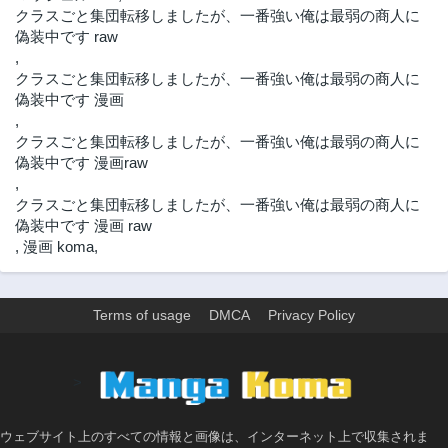
クラスごと集団転移しましたが、一番強い俺は最弱の商人に
第37.2話
第37.1話
偽装中です raw
3年前
3年前
,
クラスごと集団転移しましたが、一番強い俺は最弱の商人に
第36.3話
第36.2話
偽装中です 漫画
3年前
3年前
,
第36.1話
第35.3話
クラスごと集団転移しましたが、一番強い俺は最弱の商人に
3年前
3年前
偽装中です 漫画raw
第35.2話
第35.1話
,
3年前
3年前
クラスごと集団転移しましたが、一番強い俺は最弱の商人に
偽装中です 漫画 raw
第34.3話
第34.2話
,
漫画 koma
,
3年前
3年前
第34.1話
第33.3話
3年前
3年前
Terms of usage
DMCA
Privacy Policy
第33.2話
第33.1話
3年前
3年前
>
第32.3話
第32.2話
3年前
3年前
ウェブサイト上のすべての情報と画像は、インターネット上で収集されま
第32.1話
第31.3話