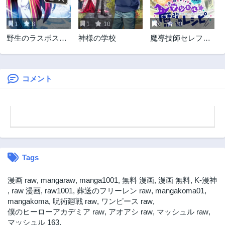
第43.2話
第43.1話
3年前
3年前
1
8
1
10
0
10
第42.3話
第42.2話
野生のラスボスが
神様の学校
魔導技師セレフィ
3年前
3年前
現れた！
アのマジカル魔改
第42.1話
第41.3話
造レシピ
3年前
3年前
コメント
第41.2話
第41.1話
3年前
3年前
第40.3話
第40.2話
3年前
3年前
第40.1話
第39.3話
3年前
3年前
Tags
第39.2話
第39.1話
3年前
3年前
漫画 raw
,
mangaraw
,
manga1001
,
無料 漫画
,
漫画 無料
,
K-漫神
第38.3話
第38.2話
,
raw 漫画
,
raw1001
,
葬送のフリーレン raw
,
mangakoma01
,
3年前
3年前
mangakoma
,
呪術廻戦 raw
,
ワンピース raw
,
僕のヒーローアカデミア raw
,
アオアシ raw
,
マッシュル raw
,
第38.1話
第37.3話
マッシュル 163
,
3年前
3年前