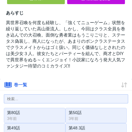
あらすじ
異世界召喚を何度も経験し、「強くてニューゲーム」状態を
繰り返していた高山亜流人。しかし、今回はクラス全員を巻
き込んでの大召喚。面倒な勇者業はもうこりごりと、ステー
タス偽装し、商人になったが、あまりのボンクラステータス
でクラスメイトからはゴミ扱い。同じく価値なしとされたの
は美少女３人。彼女たちとパーティーを組んで、商才とDIY
で異世界をぬる～くエンジョイ！小説家になろう発大人気フ
ァンタジー待望のコミカライズ!!
巻一覧
第80話
第50話
3年前
3年前
第49話
第48.3話