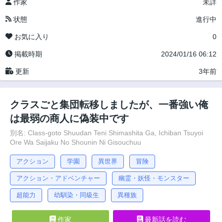
作家
未詳
状態
進行中
お気に入り
0
掲載時期
2024/01/16 06:12
更新
3年前
クラスごと集団転移しましたが、一番強い俺
は最弱の商人に偽装中です
別名: Class-goto Shuudan Teni Shimashita Ga, Ichiban Tsuyoi
Ore Wa Saijaku No Shounin Ni Gisouchuu
アクション
学園
異世界
冒険
アクション・アドベンチャー
幽霊・妖怪・モンスター
超能力
幼馴染・同級生
異種族
作家
最新話を読む