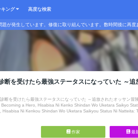
ンキング
高度な検索
問題が発生しています。修復に取り組んでいます。数時間後に再度
診断を受けたら最強ステータスになっていた ～追
診断を受けたら最強ステータスになっていた ～追放されたオッサン冒険者、今更英雄を目指
 Becoming a Hero, Hisabisa Ni Kenko Shindan Wo Uketara Saikyo Stat
 Hisabisa Ni Kenkou Shindan Wo Uketara Saikyou Status Ni Natteita:
作家
最