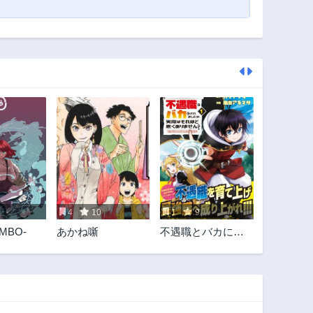
4
10
1
9
MBO-
あかね噺
不遇職とバカにさ
れましたが、実際
はそれほど悪くあ
りません?