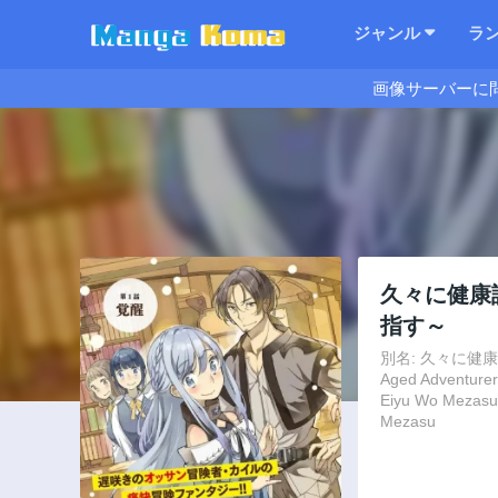
ジャンル
ラ
画像サーバーに
久々に健康
指す～
別名: 久々に健康
Aged Adventurer
Eiyu Wo Mezasu,
Mezasu