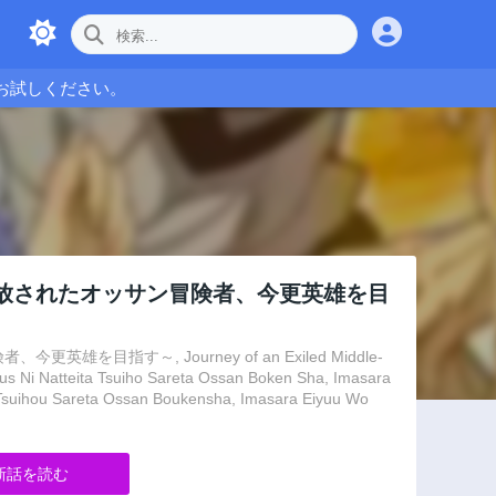
お試しください。
放されたオッサン冒険者、今更英雄を目
す～, Journey of an Exiled Middle-
us Ni Natteita Tsuiho Sareta Ossan Boken Sha, Imasara
 Tsuihou Sareta Ossan Boukensha, Imasara Eiyuu Wo
新話を読む