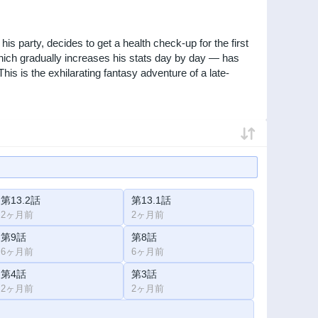
is party, decides to get a health check-up for the first
 which gradually increases his stats day by day — has
s is the exhilarating fantasy adventure of a late-
第13.2話
第13.1話
2ヶ月前
2ヶ月前
第9話
第8話
6ヶ月前
6ヶ月前
第4話
第3話
2ヶ月前
2ヶ月前