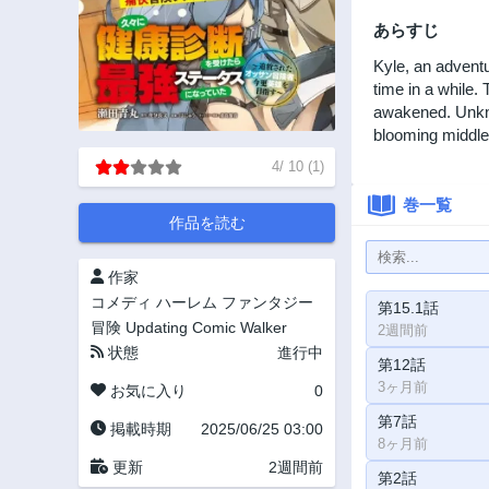
あらすじ
Kyle, an adventu
time in a while.
awakened. Unknow
blooming middle-
4
/
10
(
1
)
巻一覧
作品を読む
作家
コメディ
ハーレム
ファンタジー
第15.1話
冒険
Updating
Comic Walker
2週間前
状態
進行中
第12話
3ヶ月前
お気に入り
0
第7話
掲載時期
2025/06/25 03:00
8ヶ月前
更新
2週間前
第2話