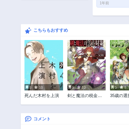
1年前
こちらもおすすめ
0
10
0
10
0
9.
死んだ木村を上演
剣と魔法の税金対
35歳の選
策@comic
界転生を
合～
コメント