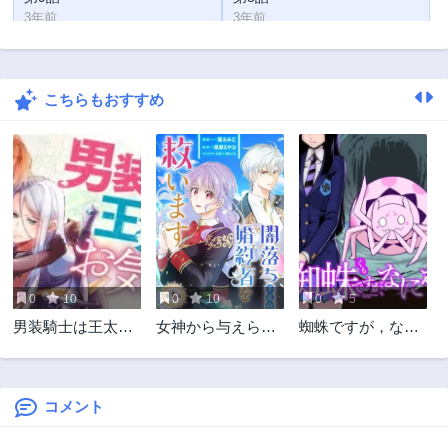
3年前
3年前
第7話
第6話
3年前
3年前
こちらもおすすめ
第5話
第4話
3年前
3年前
第3話
第2話
3年前
3年前
第1話
3年前
0
10
0
10
0
5
男装騎士は王太子
女神から与えられ
蜘蛛ですが，なに
のお気に入り
た余命一年で闇落
か？
ち予定の婚約者を
救います
コメント