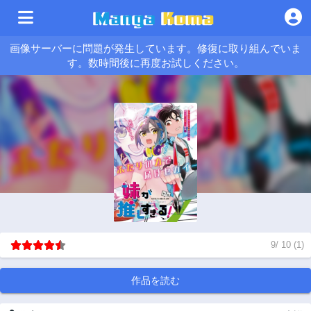
画像サーバーに問題が発生しています。修復に取り組んでいま
す。数時間後に再度お試しください。
9
/
10
(
1
)
作品を読む