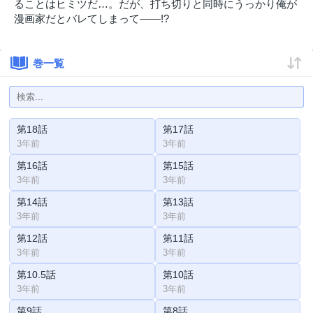
ることはヒミツだ…。だが、打ち切りと同時にうっかり俺が
漫画家だとバレてしまって――!?
巻一覧
第18話
第17話
3年前
3年前
第16話
第15話
3年前
3年前
第14話
第13話
3年前
3年前
第12話
第11話
3年前
3年前
第10.5話
第10話
3年前
3年前
第9話
第8話