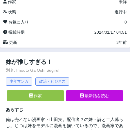
作家
未詳
状態
進行中
お気に入り
0
掲載時期
2024/01/17 04:51
更新
3年前
妹が推しすぎる！
別名: Imouto Ga Oshi Sugiru!
少年マンガ
政治・ビジネス
作家
最新話を読む
あらすじ
俺は売れない漫画家・山田実。配信者？の妹・詩と二人暮ら
し。じつは妹をモデルに漫画を描いているので、漫画家であ