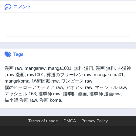
んの才能もない師
を目指します
匠の俺が、それを
コメント
超える宇宙最強に
誤認定されている
件について
Tags
漫画 raw
,
mangaraw
,
manga1001
,
無料 漫画
,
漫画 無料
,
K-漫神
,
raw 漫画
,
raw1001
,
葬送のフリーレン raw
,
mangakoma01
,
mangakoma
,
呪術廻戦 raw
,
ワンピース raw
,
僕のヒーローアカデミア raw
,
アオアシ raw
,
マッシュル raw
,
マッシュル 163
,
描季師 raw
,
描季師 漫画
,
描季師 漫画raw
,
描季師 漫画 raw
,
漫画 koma
,
Terms of usage
DMCA
Privacy Policy