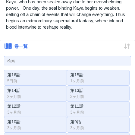
Kaya, who has been sealed away due to her overwhelming
power. One day, the seal binding Kaya begins to weaken,
setting off a chain of events that will change everything. Thus
begins an extraordinary supernatural fantasy, where ink and
blood intertwine to reshape reality.
巻一覧
第16話
第15話
5日前
1ヶ月前
第14話
第13話
2ヶ月前
3ヶ月前
第12話
第11話
3ヶ月前
3ヶ月前
第10話
第9話
3ヶ月前
3ヶ月前