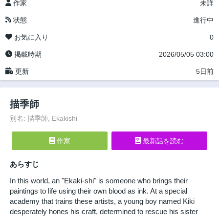
作家
未詳
状態
進行中
お気に入り
0
掲載時期
2026/05/05 03:00
更新
5日前
描季師
別名: 描季師, Ekakishi
作家
最新話を読む
あらすじ
In this world, an "Ekaki-shi" is someone who brings their
paintings to life using their own blood as ink. At a special
academy that trains these artists, a young boy named Kiki
desperately hones his craft, determined to rescue his sister