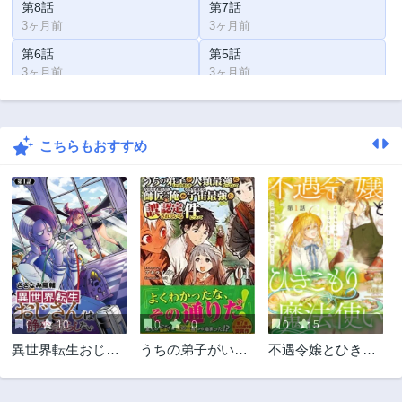
第8話
第7話
3ヶ月前
3ヶ月前
第6話
第5話
3ヶ月前
3ヶ月前
第4話
第3話
3ヶ月前
3ヶ月前
こちらもおすすめ
第2話
第1話
3ヶ月前
3ヶ月前
0
10
0
10
0
5
異世界転生おじさ
うちの弟子がいつ
不遇令嬢とひきこ
んは静かに暮らし
のまにか人類最強
もり魔法使い ふた
たい
になっていて、な
りでスローライフ