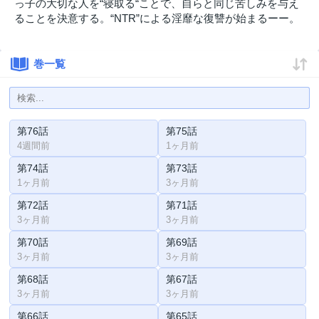
っ子の大切な人を“寝取る“ことで、自らと同じ苦しみを与え
ることを決意する。“NTR”による淫靡な復讐が始まるーー。
巻一覧
第76話
第75話
4週間前
1ヶ月前
第74話
第73話
1ヶ月前
3ヶ月前
第72話
第71話
3ヶ月前
3ヶ月前
第70話
第69話
3ヶ月前
3ヶ月前
第68話
第67話
3ヶ月前
3ヶ月前
第66話
第65話