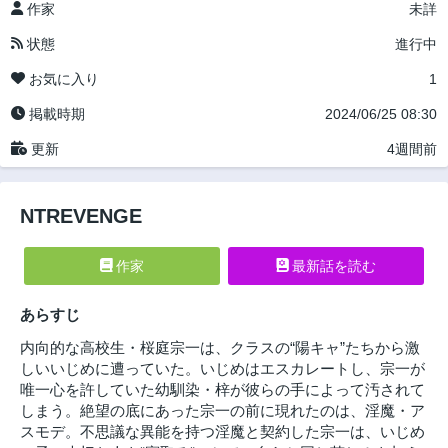
作家
未詳
状態
進行中
お気に入り
1
掲載時期
2024/06/25 08:30
更新
4週間前
NTREVENGE
作家
最新話を読む
あらすじ
内向的な高校生・桜庭宗一は、クラスの“陽キャ”たちから激
しいいじめに遭っていた。いじめはエスカレートし、宗一が
唯一心を許していた幼馴染・梓が彼らの手によって汚されて
しまう。絶望の底にあった宗一の前に現れたのは、淫魔・ア
スモデ。不思議な異能を持つ淫魔と契約した宗一は、いじめ