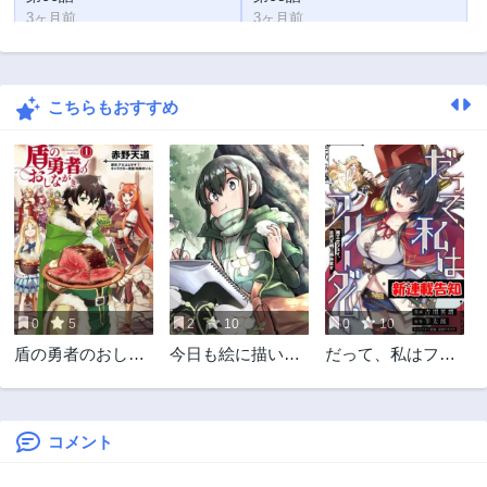
3ヶ月前
3ヶ月前
第64話
第63話
3ヶ月前
3ヶ月前
こちらもおすすめ
第62話
第61話
3ヶ月前
3ヶ月前
第60話
第59話
10ヶ月前
10ヶ月前
第58話
第57話
1年前
1年前
第56話
第55話
1年前
1年前
0
5
2
10
0
10
第54話
第53話
盾の勇者のおしな
今日も絵に描いた
だって、私はフリ
1年前
1年前
がき
餅が美味い＠ＣＯ
ーダム! 魔工士フェ
第52話
第51話
ＭＩＣ
イ、古代文明に挑
1年前
1年前
みます
コメント
第50話
第49話
1年前
1年前