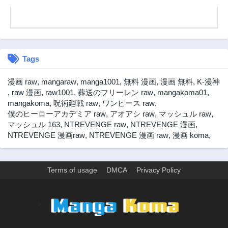
第48話
第47話
1年前
1年前
第46話
第45話
1年前
1年前
Tags
第44話
第43話
1年前
1年前
漫画 raw
,
mangaraw
,
manga1001
,
無料 漫画
,
漫画 無料
,
K-漫神
第42話
第41話
,
raw 漫画
,
raw1001
,
葬送のフリーレン raw
,
mangakoma01
,
1年前
1年前
mangakoma
,
呪術廻戦 raw
,
ワンピース raw
,
僕のヒーローアカデミア raw
,
アオアシ raw
,
マッシュル raw
,
第40話
第39話
マッシュル 163
,
NTREVENGE raw
,
NTREVENGE 漫画
,
1年前
1年前
NTREVENGE 漫画raw
,
NTREVENGE 漫画 raw
,
漫画 koma
,
第38話
第37話
1年前
1年前
第36話
第35話
Terms of usage
DMCA
Privacy Policy
1年前
1年前
第34話
第33話
>
1年前
1年前
第32話
第31話