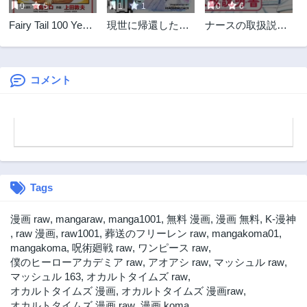
0
5
1
1
0
6
第5話
第4話
Fairy Tail 100 Years
現世に帰還した最
ナースの取扱説明
3ヶ月前
3ヶ月前
Quest Feari Teiru:
強神仙
書(トリセツ)
第3話
第2話
Hyaku-nen
3ヶ月前
3ヶ月前
Kuesuto แฟรี่เทล
ภาคเควส 100 ปี
コメント
第1話
ตอนที่ フェアリー
3ヶ月前
テイル １００年ク
エスト 페어리 테일
-100년 퀘스트
Tags
漫画 raw
,
mangaraw
,
manga1001
,
無料 漫画
,
漫画 無料
,
K-漫神
,
raw 漫画
,
raw1001
,
葬送のフリーレン raw
,
mangakoma01
,
mangakoma
,
呪術廻戦 raw
,
ワンピース raw
,
僕のヒーローアカデミア raw
,
アオアシ raw
,
マッシュル raw
,
マッシュル 163
,
オカルトタイムズ raw
,
オカルトタイムズ 漫画
,
オカルトタイムズ 漫画raw
,
オカルトタイムズ 漫画 raw
,
漫画 koma
,