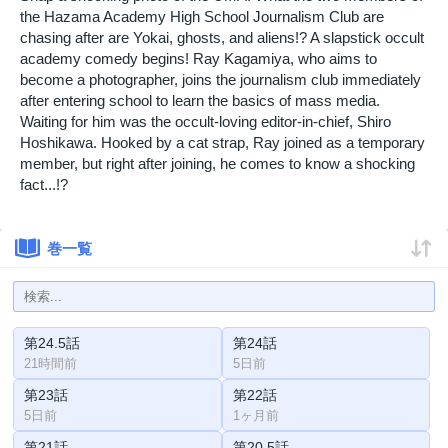
the Hazama Academy High School Journalism Club are
chasing after are Yokai, ghosts, and aliens!? A slapstick occult
academy comedy begins! Ray Kagamiya, who aims to
become a photographer, joins the journalism club immediately
after entering school to learn the basics of mass media.
Waiting for him was the occult-loving editor-in-chief, Shiro
Hoshikawa. Hooked by a cat strap, Ray joined as a temporary
member, but right after joining, he comes to know a shocking
fact...!?
巻一覧
第24.5話
第24話
21時間前
5日前
第23話
第22話
5日前
1ヶ月前
第21話
第20.5話