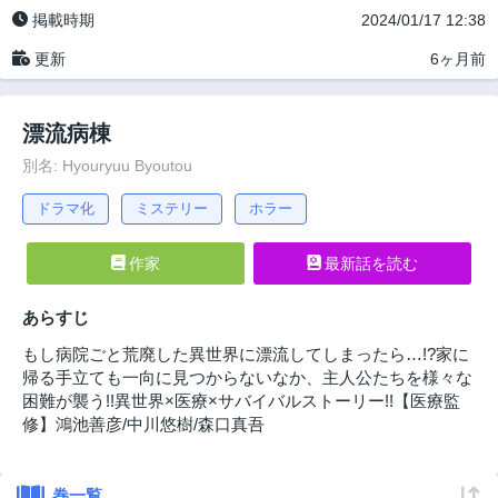
掲載時期
2024/01/17 12:38
更新
6ヶ月前
漂流病棟
別名: Hyouryuu Byoutou
ドラマ化
ミステリー
ホラー
作家
最新話を読む
あらすじ
もし病院ごと荒廃した異世界に漂流してしまったら…!?家に
帰る手立ても一向に見つからないなか、主人公たちを様々な
困難が襲う!!異世界×医療×サバイバルストーリー!!【医療監
修】鴻池善彦/中川悠樹/森口真吾
巻一覧