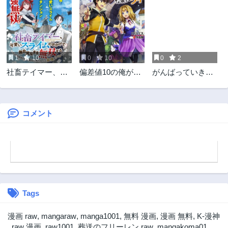
1
10
0
10
0
2
社畜テイマー、可
偏差値10の俺がい
がんばっていきま
愛いスライムのお
世界で知恵の勇者
っしょい
かげで無自覚なま
になれたワケ
ま無双する～うっ
かり国内トップの
コメント
配信に映り込んで
最強がバレました
～
Tags
漫画 raw
,
mangaraw
,
manga1001
,
無料 漫画
,
漫画 無料
,
K-漫神
,
raw 漫画
,
raw1001
,
葬送のフリーレン raw
,
mangakoma01
,