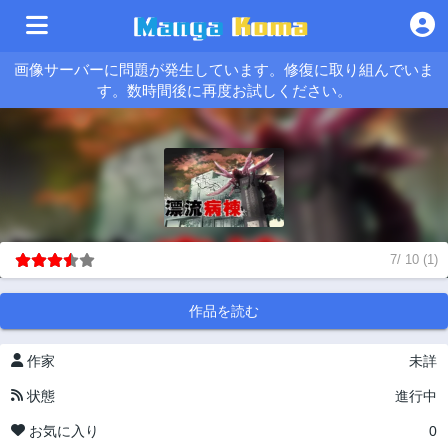
画像サーバーに問題が発生しています。修復に取り組んでいま
す。数時間後に再度お試しください。
7
/
10
(
1
)
作品を読む
作家
未詳
状態
進行中
お気に入り
0