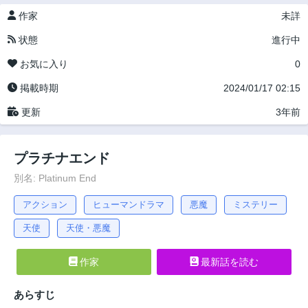
作家
未詳
状態
進行中
お気に入り
0
掲載時期
2024/01/17 02:15
更新
3年前
プラチナエンド
別名: Platinum End
アクション
ヒューマンドラマ
悪魔
ミステリー
天使
天使・悪魔
作家
最新話を読む
あらすじ