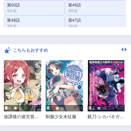
第50話
第49話
3年前
3年前
第48話
第47話
3年前
3年前
第46話
第45話
3年前
3年前
こちらもおすすめ
第44話
第43話
3年前
3年前
第42話
第41話
3年前
3年前
第40話
第39話
3年前
3年前
第38話
第37話
3年前
3年前
0
10
0
10
0
10
第36話
第35話
放課後の迷宮冒険
制服少女未征服
屍刀-シカバネガタ
3年前
3年前
者
ナ-