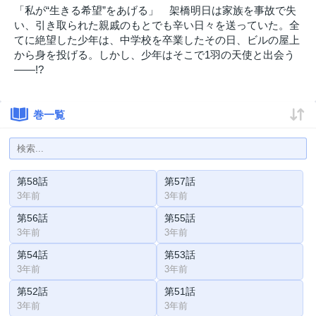
「私が“生きる希望”をあげる」 架橋明日は家族を事故で失
い、引き取られた親戚のもとでも辛い日々を送っていた。全
てに絶望した少年は、中学校を卒業したその日、ビルの屋上
から身を投げる。しかし、少年はそこで1羽の天使と出会う
――!?
巻一覧
第58話
第57話
3年前
3年前
第56話
第55話
3年前
3年前
第54話
第53話
3年前
3年前
第52話
第51話
3年前
3年前