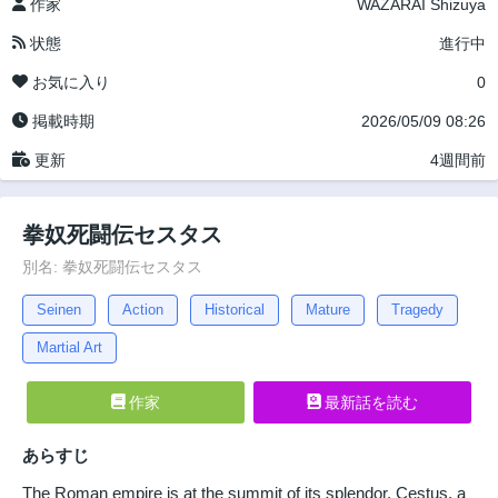
作家
WAZARAI Shizuya
状態
進行中
お気に入り
0
掲載時期
2026/05/09 08:26
更新
4週間前
拳奴死闘伝セスタス
別名: 拳奴死闘伝セスタス
Seinen
Action
Historical
Mature
Tragedy
Martial Art
作家
最新話を読む
あらすじ
The Roman empire is at the summit of its splendor. Cestus, a