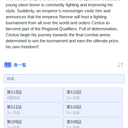
young slave boxer is constantly fighting and improving his
style. Suddenly, an emperor’s messenger visits him and
announces that the emperor Nerone will host a fighting
tournament from all over the world and orders Cestus to
become part of the Regional Qualifiers. Full of determination,
Cestus begin his journey towards the final combat arena
determined to win the tournament and earn the ultimate prize,
his own freedom!!
巻一覧
第113話
第112話
4週間前
3ヶ月前
第111話
第110話
3ヶ月前
3ヶ月前
第109話
第108話
3ヶ月前
3ヶ月前