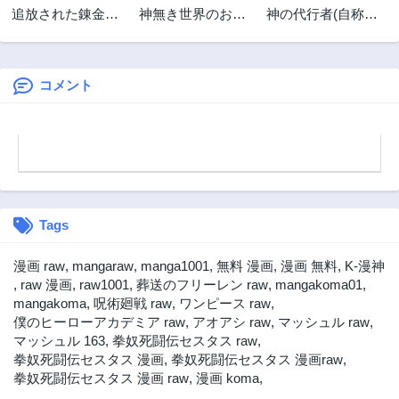
追放された錬金術
神無き世界のおね
神の代行者(自称)
師は無自覚に伝説
ーちゃん活動
全てはあのお方の
となるヤンデレ妹
思し召すまま
（王国の守護竜）
に……と言いまく
と一緒に辺境で幸
ってたら引くに引
コメント
せに暮らします！
けなくなった
Tags
漫画 raw
,
mangaraw
,
manga1001
,
無料 漫画
,
漫画 無料
,
K-漫神
,
raw 漫画
,
raw1001
,
葬送のフリーレン raw
,
mangakoma01
,
mangakoma
,
呪術廻戦 raw
,
ワンピース raw
,
僕のヒーローアカデミア raw
,
アオアシ raw
,
マッシュル raw
,
マッシュル 163
,
拳奴死闘伝セスタス raw
,
拳奴死闘伝セスタス 漫画
,
拳奴死闘伝セスタス 漫画raw
,
拳奴死闘伝セスタス 漫画 raw
,
漫画 koma
,