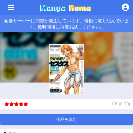
画像サーバーに問題が発生しています。修復に取り組んでいま
す。数時間後に再度お試しください。
10
/
10
(
10
)
作品を読む