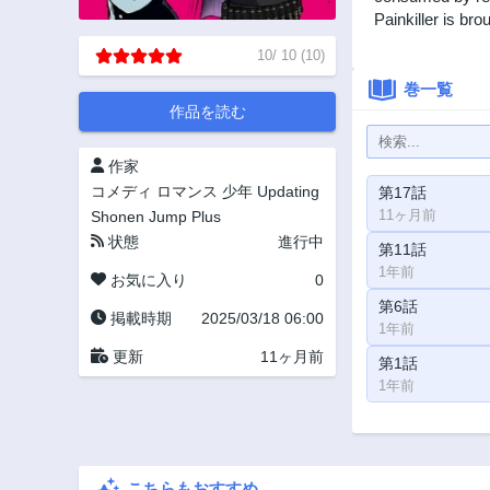
Painkiller is bro
10
/
10
(
10
)
巻一覧
作品を読む
作家
コメディ
ロマンス
少年
Updating
第17話
11ヶ月前
Shonen Jump Plus
状態
進行中
第11話
1年前
お気に入り
0
第6話
掲載時期
2025/03/18 06:00
1年前
更新
11ヶ月前
第1話
1年前
こちらもおすすめ