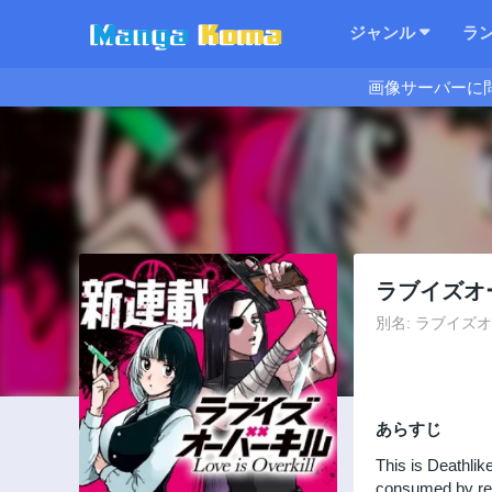
ジャンル
ラ
画像サーバーに
ラブイズオ
別名: ラブイズオーバー
あらすじ
This is Deathli
consumed by rel