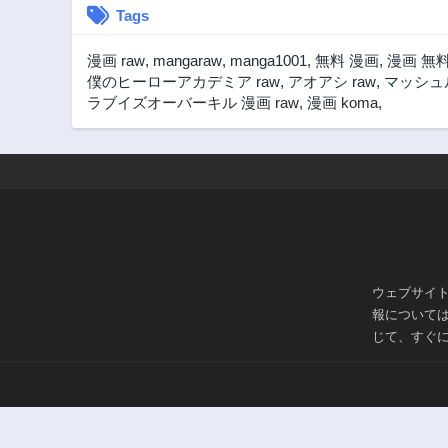
Tags
漫画 raw
,
mangaraw
,
manga1001
,
無料 漫画
,
漫画 無
僕のヒーローアカデミア raw
,
アオアシ raw
,
マッシュル
ラブイズオーバーキル 漫画 raw
,
漫画 koma
,
ウェブサイ
報について
じて、すぐ