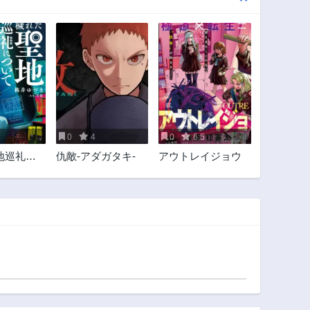
0
4
0
6.5
地巡礼に
仇敵-アダガタキ-
アウトレイジョウ