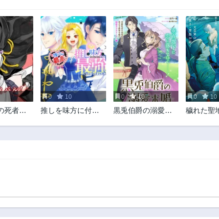
0
10
0
10
0
10
の死者の
推しを味方に付け
黒兎伯爵の溺愛求
穢れた聖
祖の吸血鬼
たら最強だって知
婚
ついて
る女騎士
ってましたか?