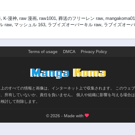
料
,
K-漫神
,
raw 漫画
,
raw1001
,
葬送のフリーレン raw
,
mangakoma01
 raw
,
マッシュル 163
,
ラブイズオーバーキル raw
,
ラブイズオーバ
Terms of usage
DMCA
Privacy Policy
>
ト上のすべての情報と画像は、インターネット上で収集されます。 このウェ
は、所有していないか、責任を負いません。 個人や組織に影響を与える場合
に検討して削除します。
© 2026 - Made with