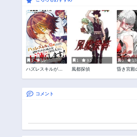
1
10
1
9.5
0
10
ハズレスキルが覚
風都探偵
昏き宮殿
醒したので、虐げ
王 ～始
られた過去を自由
と闇を狩
な人生に反転しま
～
す！
コメント