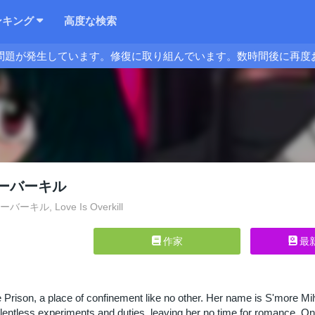
ンキング
高度な検索
問題が発生しています。修復に取り組んでいます。数時間後に再度
ーバーキル
キル, Love Is Overkill
作家
最
ke Prison, a place of confinement like no other. Her name is S'more
entless experiments and duties, leaving her no time for romance. O