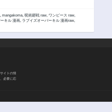
,
mangakoma
,
呪術廻戦 raw
,
ワンピース raw
,
ーキル 漫画
,
ラブイズオーバーキル 漫画raw
,
ブサイトの情
は、必要に応