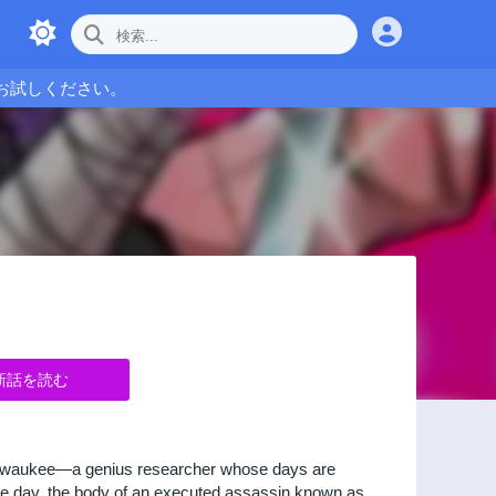
お試しください。
新話を読む
 Milwaukee—a genius researcher whose days are
ne day, the body of an executed assassin known as