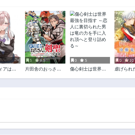
5
5
9.5
0
5
0
10
ィアは怖
片田舎のおっさ
傷心剣士は世界最
虐げられ
ん、剣聖になる
強を目指す ～恋人
冷徹竜王
に裏切られた男は
される
竜の力を手に入れ
頂へと登り詰める
～