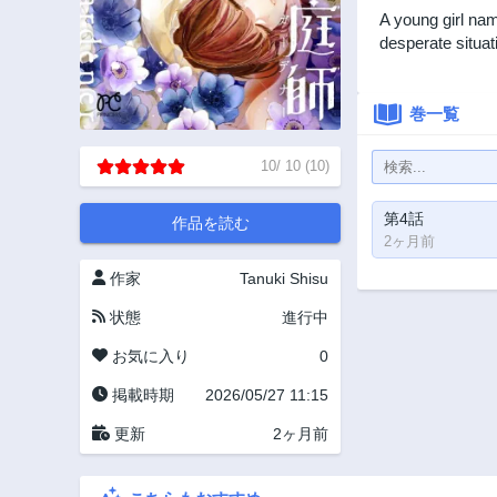
A young girl nam
desperate situat
巻一覧
10
/
10
(
10
)
第4話
作品を読む
2ヶ月前
作家
Tanuki Shisu
状態
進行中
お気に入り
0
掲載時期
2026/05/27 11:15
更新
2ヶ月前