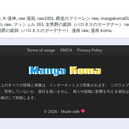
料
,
K-漫神
,
raw 漫画
,
raw1001
,
葬送のフリーレン raw
,
mangakoma01
 raw
,
マッシュル 163
,
女男爵の庭師（バロネスのガーデナー） ra
男爵の庭師（バロネスのガーデナー） 漫画 raw
,
漫画 koma
,
Terms of usage
DMCA
Privacy Policy
>
ト上のすべての情報と画像は、インターネット上で収集されます。 このウェ
は、所有していないか、責任を負いません。 個人や組織に影響を与える場合
に検討して削除します。
© 2026 - Made with