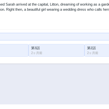
ed Sarah arrived at the capital, Litton, dreaming of working as a gar
ion. Right then, a beautiful girl wearing a wedding dress who calls her
第3話
第2話
2ヶ月前
2ヶ月前