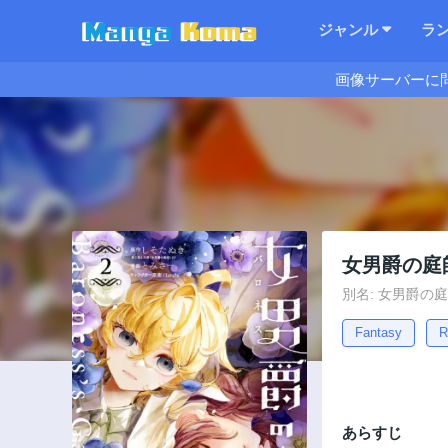
ジャンル
ラ
画像サーバーに
女男爵の庭
別名: 女男爵の庭師
Fantasy
R
あらすじ