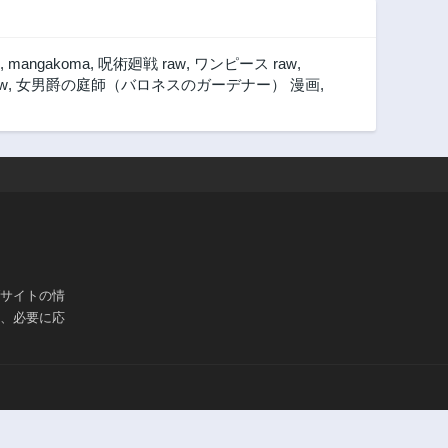
,
mangakoma
,
呪術廻戦 raw
,
ワンピース raw
,
w
,
女男爵の庭師（バロネスのガーデナー） 漫画
,
ブサイトの情
は、必要に応