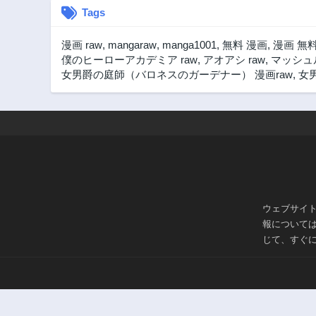
Tags
漫画 raw
,
mangaraw
,
manga1001
,
無料 漫画
,
漫画 無
僕のヒーローアカデミア raw
,
アオアシ raw
,
マッシュル
女男爵の庭師（バロネスのガーデナー） 漫画raw
,
女
ウェブサイ
報について
じて、すぐ