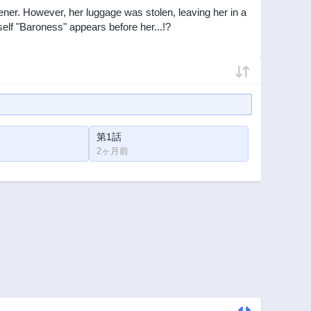
dener. However, her luggage was stolen, leaving her in a
self "Baroness" appears before her...!?
第1話
2ヶ月前