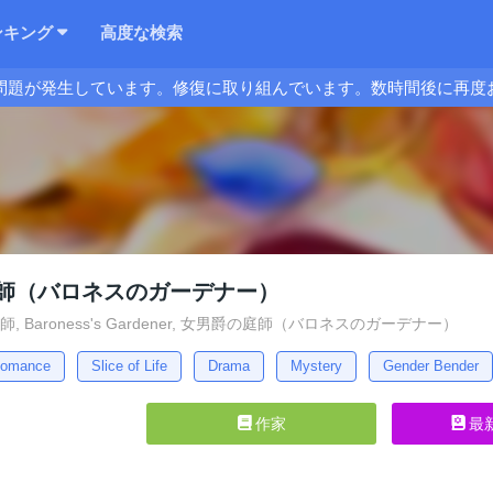
ンキング
高度な検索
問題が発生しています。修復に取り組んでいます。数時間後に再度
師（バロネスのガーデナー）
, Baroness's Gardener, 女男爵の庭師（バロネスのガーデナー）
omance
Slice of Life
Drama
Mystery
Gender Bender
作家
最