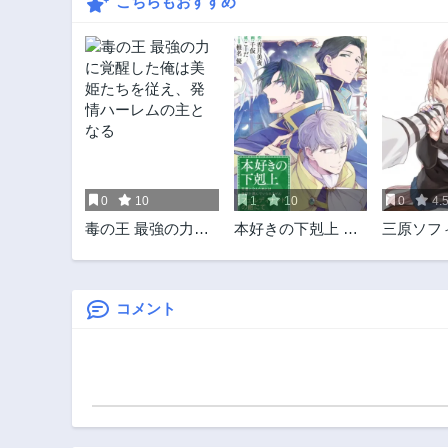
こちらもおすすめ
0
10
1
10
0
4.
毒の王 最強の力に
本好きの下剋上 フ
三原ソフ
覚醒した俺は美姫
ェルディナンドの
ガール
たちを従え、発情
館にて
ハーレムの主とな
る
コメント