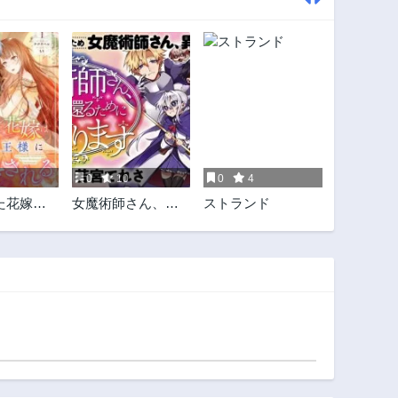
0
10
0
4
た花嫁は
女魔術師さん、元
ストランド
様に溺愛
の世界へ還るため
にがんばります