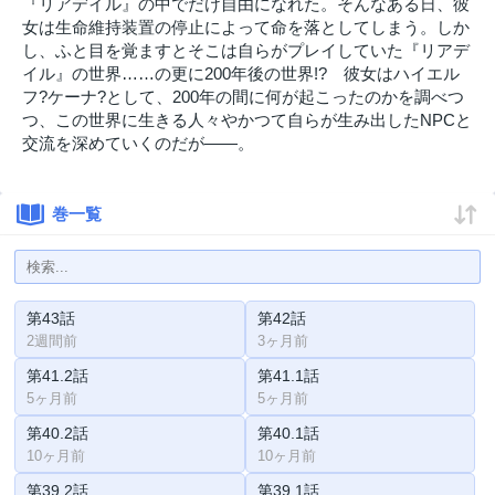
『リアデイル』の中でだけ自由になれた。そんなある日、彼
女は生命維持装置の停止によって命を落としてしまう。しか
し、ふと目を覚ますとそこは自らがプレイしていた『リアデ
イル』の世界……の更に200年後の世界!? 彼女はハイエル
フ?ケーナ?として、200年の間に何が起こったのかを調べつ
つ、この世界に生きる人々やかつて自らが生み出したNPCと
交流を深めていくのだが――。
巻一覧
第43話
第42話
2週間前
3ヶ月前
第41.2話
第41.1話
5ヶ月前
5ヶ月前
第40.2話
第40.1話
10ヶ月前
10ヶ月前
第39.2話
第39.1話