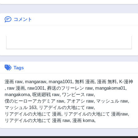
ません
第25話
第24話
3年前
3年前
コメント
第23話
第22話
3年前
3年前
第21話
第20話
3年前
3年前
第19話
第18話
3年前
3年前
Tags
第17話
第16話
3年前
3年前
漫画 raw
,
mangaraw
,
manga1001
,
無料 漫画
,
漫画 無料
,
K-漫神
第15話
第14話
,
raw 漫画
,
raw1001
,
葬送のフリーレン raw
,
mangakoma01
,
3年前
3年前
mangakoma
,
呪術廻戦 raw
,
ワンピース raw
,
僕のヒーローアカデミア raw
,
アオアシ raw
,
マッシュル raw
,
第13話
第12話
マッシュル 163
,
リアデイルの大地にて raw
,
3年前
3年前
リアデイルの大地にて 漫画
,
リアデイルの大地にて 漫画raw
,
第11話
第10.2話
リアデイルの大地にて 漫画 raw
,
漫画 koma
,
3年前
3年前
第10話
第9話