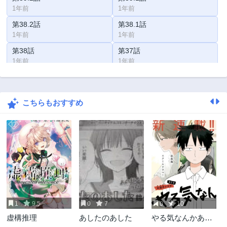
1年前
1年前
第38.2話
第38.1話
1年前
1年前
第38話
第37話
1年前
1年前
第36話
第35.2話
2年前
2年前
こちらもおすすめ
第35.1話
第34話
2年前
2年前
第33話
第32話
2年前
2年前
第31話
第30話
2年前
3年前
第29話
第28話
3年前
3年前
1
9.5
0
7
0
10
第27話
第26話
虚構推理
あしたのあした
やる気なんかあり
3年前
3年前