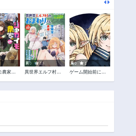
0
10
0
1
モ農家の
異世界エルフ村の
ゲーム開始前に死
神と謳わ
おまわりさん
ぬモブ悪役皇子に
。
転生した俺 ～推
しヒロインの妹と
幸せになるために
最弱魔法【闇刃】
を過剰な努力で極
め抜いたら、最強
のぶっ壊れ性能と
化していた件～