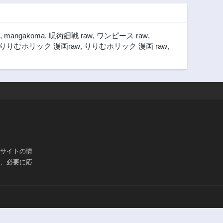
,
mangakoma
,
呪術廻戦 raw
,
ワンピース raw
,
りりむホリック 漫画raw
,
りりむホリック 漫画 raw
,
ブサイトの情
は、必要に応