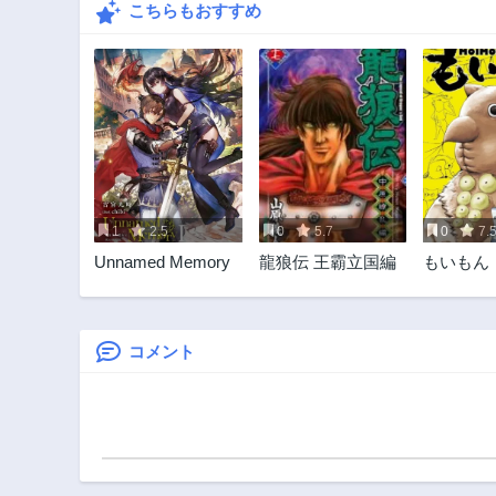
こちらもおすすめ
1
2.5
0
5.7
0
7.
Unnamed Memory
龍狼伝 王霸立国編
もいもん
コメント