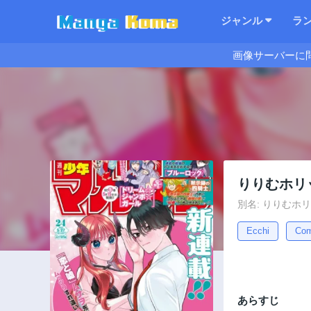
ジャンル
ラ
画像サーバーに
りりむホリ
別名: りりむホ
Ecchi
Co
あらすじ