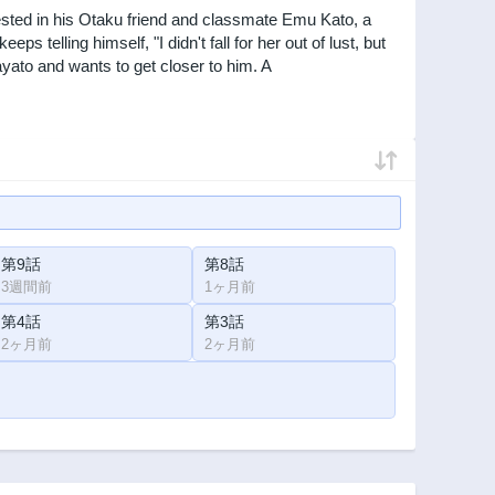
ested in his Otaku friend and classmate Emu Kato, a
 telling himself, "I didn't fall for her out of lust, but
ayato and wants to get closer to him. A
第9話
第8話
3週間前
1ヶ月前
第4話
第3話
2ヶ月前
2ヶ月前