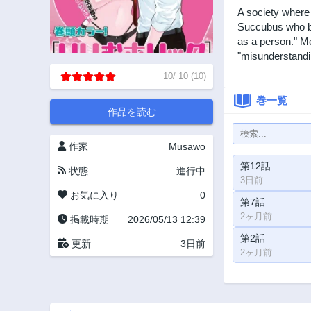
A society where
Succubus who belo
as a person." Me
"misunderstandi
10
/
10
(
10
)
巻一覧
作品を読む
作家
Musawo
第12話
状態
進行中
3日前
お気に入り
0
第7話
2ヶ月前
掲載時期
2026/05/13 12:39
第2話
更新
3日前
2ヶ月前