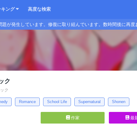
ンキング
高度な検索
問題が発生しています。修復に取り組んでいます。数時間後に再度
ック
リック
medy
Romance
School Life
Supernatural
Shonen
作家
最