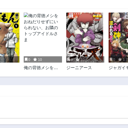
5
0
10
0
10
0
1.7
俺の背徳メシをお
ジーニアース
ジャガイ
ねだりせずにいら
村娘、剣
れない、お隣のト
れるまで
ップアイドルさま