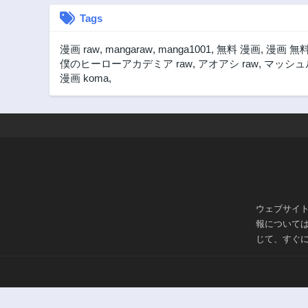
Tags
漫画 raw
,
mangaraw
,
manga1001
,
無料 漫画
,
漫画 無
僕のヒーローアカデミア raw
,
アオアシ raw
,
マッシュル
漫画 koma
,
ウェブサイ
報について
じて、すぐ