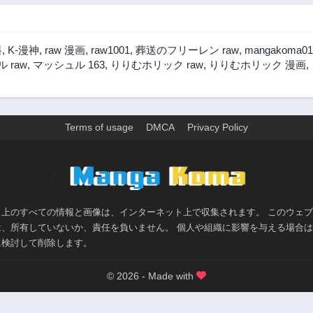
料
,
K-漫神
,
raw 漫画
,
raw1001
,
葬送のフリーレン raw
,
mangakoma01
 raw
,
マッシュル 163
,
りりむホリック raw
,
りりむホリック 漫画
,
Terms of usage
DMCA
Privacy Policy
>
ト上のすべての情報と画像は、インターネット上で収集されます。 このウェ
は、所有していないか、責任を負いません。 個人や組織に影響を与える場合
に検討して削除します。
© 2026 - Made with