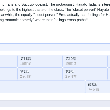
 humans and Succubi coexist. The protagonist, Hayato Tada, is inter
ngs to the highest caste of the class. The "closet pervert" Hayato keeps
anwhile, the equally "closet pervert" Emu actually has feelings for H
ng romantic comedy" where their feelings cross paths!!
第11話
第10話
1週間前
1週間前
第6話
第5話
2ヶ月前
2ヶ月前
第1話
3ヶ月前