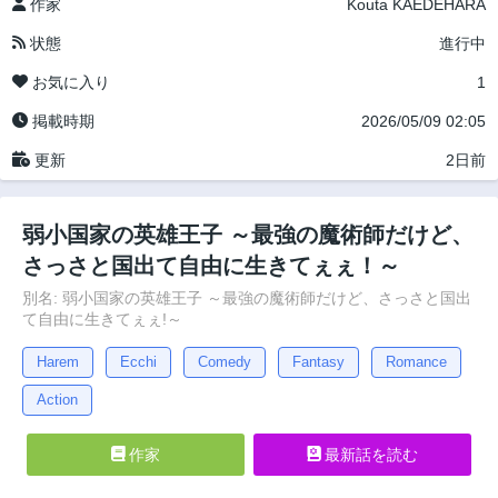
作家
Kouta KAEDEHARA
状態
進行中
お気に入り
1
掲載時期
2026/05/09 02:05
更新
2日前
弱小国家の英雄王子 ～最強の魔術師だけど、
さっさと国出て自由に生きてぇぇ！～
別名: 弱小国家の英雄王子 ～最強の魔術師だけど、さっさと国出
て自由に生きてぇぇ!～
Harem
Ecchi
Comedy
Fantasy
Romance
Action
作家
最新話を読む