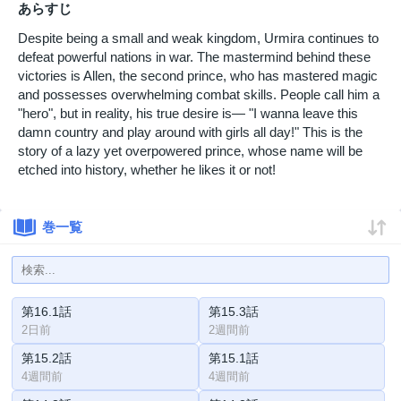
あらすじ
Despite being a small and weak kingdom, Urmira continues to
defeat powerful nations in war. The mastermind behind these
victories is Allen, the second prince, who has mastered magic
and possesses overwhelming combat skills. People call him a
"hero", but in reality, his true desire is— "I wanna leave this
damn country and play around with girls all day!" This is the
story of a lazy yet overpowered prince, whose name will be
etched into history, whether he likes it or not!
巻一覧
第16.1話
第15.3話
2日前
2週間前
第15.2話
第15.1話
4週間前
4週間前