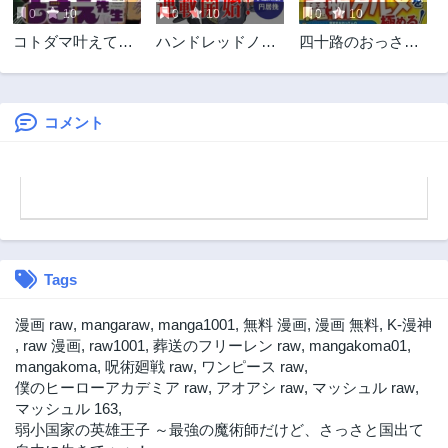
0
10
0
10
0
10
第5話
第4.5話
コトダマ叶えて！
ハンドレッドノー
四十路のおっさ
3ヶ月前
3ヶ月前
ときえ先生
ト－高校生探偵 天
ん、神様からチー
第4話
第3話
命大地－
ト能力を９個もら
3ヶ月前
3ヶ月前
う
コメント
第2話
第1話
3ヶ月前
3ヶ月前
Tags
漫画 raw
,
mangaraw
,
manga1001
,
無料 漫画
,
漫画 無料
,
K-漫神
,
raw 漫画
,
raw1001
,
葬送のフリーレン raw
,
mangakoma01
,
mangakoma
,
呪術廻戦 raw
,
ワンピース raw
,
僕のヒーローアカデミア raw
,
アオアシ raw
,
マッシュル raw
,
マッシュル 163
,
弱小国家の英雄王子 ～最強の魔術師だけど、さっさと国出て