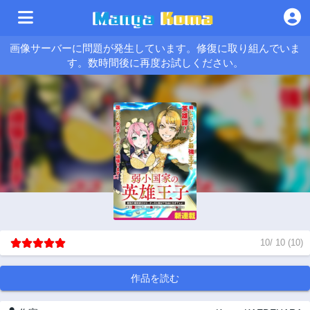
画像サーバーに問題が発生しています。修復に取り組んでいま
す。数時間後に再度お試しください。
10
/
10
(
10
)
作品を読む