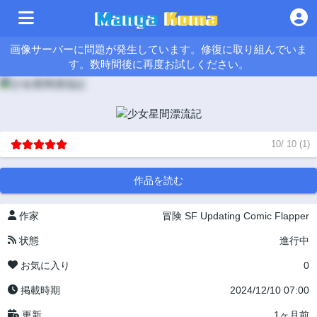
画像サーバーに問題が発生しています。修復に取り組んでいま
す。数時間後に再度お試しください。
10
/
10
(
1
)
作品を読む
作家
冒険
SF
Updating
Comic Flapper
状態
進行中
お気に入り
0
掲載時期
2024/12/10 07:00
更新
1ヶ月前