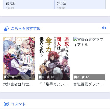
第7話
第6話
1年前
1年前
第5話
第4話
1年前
1年前
こちらもおすすめ
第3話
第2話
1年前
2年前
第1話
2年前
0
2
0
10
0
10
大預言者は前世か
『「足手まといな
富嶽百景グラフィ
ら逃げる ～三周目
んだ！」と言われ
アトル
は公爵令嬢に転生
てパーティーを追
したから、バラ色
放された商人は、
ライフを送りたい
金の力で世界を救
コメント
～
う。「ずっと仲間