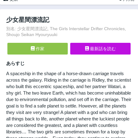
少女星間漂流記
別名: 少女星間漂流記, The Girls Interstellar Drifter Chronicles,
Shoujo Seikan Hyouryuuki
作家
最新話を読む
あらすじ
A spaceship in the shape of a horse-drawn carriage travels
across the galaxy. Riding in the carriage is Ridley, the scientist
who built this eccentric spaceship, and her partner Watari, a
shy girl. The two leave Earth, which has become uninhabitable
due to environmental pollution, and set off in the carriage. Their
goal is to find a safe planet to settle. However, all the planets
they visit are very strange! A planet with a god who can bring
all things back to life, another planet where the luckiest people
are considered the greatest, and a planet with countless
libraries… The two girls are sometimes thrown for a loop by