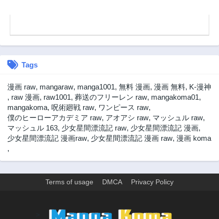
だと思っていた」
と言われても、今
更遅い。
Tags
漫画 raw
,
mangaraw
,
manga1001
,
無料 漫画
,
漫画 無料
,
K-漫神
,
raw 漫画
,
raw1001
,
葬送のフリーレン raw
,
mangakoma01
,
mangakoma
,
呪術廻戦 raw
,
ワンピース raw
,
僕のヒーローアカデミア raw
,
アオアシ raw
,
マッシュル raw
,
マッシュル 163
,
少女星間漂流記 raw
,
少女星間漂流記 漫画
,
少女星間漂流記 漫画raw
,
少女星間漂流記 漫画 raw
,
漫画 koma
,
Terms of usage
DMCA
Privacy Policy
>